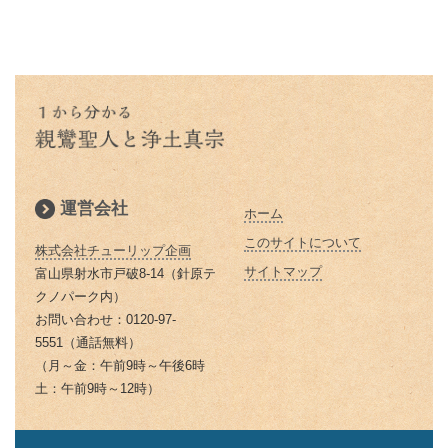
のお経をご存知ですか？
です
本願寺に東と西があるのはどうし
親鸞聖人と山伏・弁円の仏縁４
こと 「継続は力なり」
蓮如上人とは？｜蓮如上人と親鸞
仏説阿弥陀経とは 阿弥陀経を解
てですか？徳川家康にうまく利用
山も山 道も昔に 変わらねど
「精進する」と「精進料理」 浄
お釈迦様物語 仏弟子アナリツの
聖人の関係
説します
された
土真宗だけが精進料理がないのは
親鸞聖人と山伏・弁円の仏縁３
誓い 失敗した時の大事な心がけ
倶会一処とは 一蓮托生の意味
どうしてか？
親鸞聖人の主著、国宝『教行信
親鸞聖人と山伏・弁円の仏縁２
お釈迦様物語 私にとって本当に
証』
蓮如上人の「白骨の章」
本当の往生とは 仏教で教えられ
大切なものは何か気づかせる三人
親鸞聖人と山伏・弁円の仏縁１
る往生
の妻の話
浄土真宗では位牌はどうすればい
運営会社
ホーム
親鸞聖人の主著『教行信証』 ５
いの？
除夜の鐘はなぜ１０８回つくので
お釈迦様物語 ９９人殺した殺人
２歳頃完成される
このサイトについて
しょうか？
株式会社チューリップ企画
鬼オークツマラへの巧みなお釈迦
浄土真宗の葬式・法事とは
サイトマップ
富山県射水市戸破8-14（針原テ
様のお導き
親鸞聖人の田植え歌
お釈迦さまの説かれた「お経」
クノパーク内）
なぜ線香をお供えするのですか？
「経典」「仏典」とは
お問い合わせ：0120-97-
お釈迦様物語 お釈迦様はどんな
親鸞聖人関東布教・日野左衛門の
5551（通話無料）
浄土真宗の墓参りの意義
女性を美しいと仰るか
済度（４）
「ありがとう」の語源は仏教にあ
（月～金：午前9時～午後6時
る？｜「ありがとう」は仏教の
灯明（とうみょう）・仏花（ぶっ
土：午前9時～12時）
お釈迦様物語 愚かな男はだれ
親鸞聖人関東布教・日野左衛門の
「有り難し」から
か）の意味
か お金・時間の天引きの勧め
済度（３）