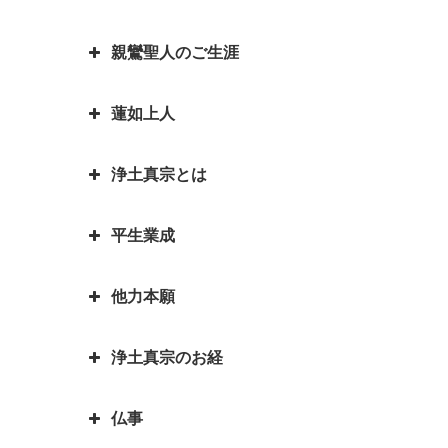
「南無阿弥陀仏」と念仏を称える
できた訳
お釈迦さまとはどんな方？｜いろ
平家物語の冒頭で有名な諸行無常
ことは、どんな意味があるのです
いろなエピソードも紹介していま
とは｜一休和尚の幼い頃のとんち
お釈迦様物語 我は心田を耕す労
親鸞聖人のご生涯
か？
『正信偈（しょうしんげ）』には
す
話
働者なり 働くとは「はたをらく
何が書かれていますか？
にする」
如来と菩薩はどちらが偉いの？如
蓮如上人
親鸞聖人最期のお言葉「御臨末の
来と仏はどう違うの？
お釈迦様物語 お釈迦様と自殺志
御書」
願の娘
浄土真宗とは
カレンダーの「仏滅」は仏教と関
蓮如上人物語 真宗再興の決意
親鸞聖人・弟子一人も持たずの御
係があるのでしょうか。
お釈迦様物語 あわれむ心のない
心
蓮如上人と白骨の章 書かれた経
平生業成
ものは恵まれない
言語道断とは語源は仏教｜仏教を
親鸞聖人の教えを聞くと長生きが
緯
親鸞聖人「私が死んだら、賀茂川
伝える苦労を表した言葉が言語道
できる？親鸞聖人の長生きの秘訣
お釈迦様物語 余命○ヵ月と宣告
へ捨てて魚に与えよ」の真意
蓮如上人物語｜戦国武将朝倉孝景
他力本願
断でした
された時、本当になすべきことは
人生の目的を明らかにされた親鸞
報恩講とはどんなこと？
は「日の善悪」を廃止して名を残
親鸞聖人還暦過ぎ 関東の人々と
何かを考える
聖人 「平生業成」とは
一期一会は大事な心がけ これ一
す
「善人なおもって往生を遂ぐ いわ
の別れ
浄土真宗のお経
つで人生観が明るく変わります
「他力本願」の誤解と本当の意味
お釈迦様物語 まず毒矢を抜け優
んや悪人をや」の意味
蓮如上人と一休和尚のとんち比べ
｜「他人まかせ」は正しい意味か
親鸞聖人４２歳・５９歳の時にあ
先順位の大切さ
三蔵法師は人の名前ではない？
｜ありのままに見るとは｜本当の
仏事
恩徳讃の意味
った果てしなき悩み
浄土真宗で特に大事にされる３つ
三蔵法師とは実はたくさんいるん
お釈迦様物語 上達よりも大切な
私とは