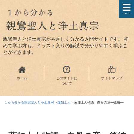
menu
親鸞聖人と浄土真宗がやさしく分かる入門サイトです。 初
めて学ぶ方も、イラスト入りの解説で分かりやすく学ぶこ
とができます。
ホーム
このサイトに
サイトマップ
ついて
１から分かる親鸞聖人と浄土真宗
>
蓮如上人
>
蓮如上人物語 白骨の章—後編—