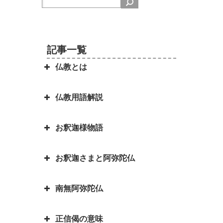
記事一覧
仏教とは
仏教用語解説
日本を分割占領案から守ってくれ
たのは お釈迦さまでした ～セイ
お釈迦様物語
ロン（現スリランカ）代表の名演
弥勒菩薩とよく聞くけれど、弥勒
説～
菩薩とは？｜「弥勒お先ご免」と
お釈迦さまと阿弥陀仏
は？
お釈迦様物語 長者の心を変えた
因果の道理（因果応報）の本当の
孤児・サーヤの布施の心がけ
意味｜因果応報とカルマとの関係
四苦八苦の語源は仏教｜仏教の目
南無阿弥陀仏
は？
阿弥陀如来とお釈迦さまは同じ仏
的は「抜苦与楽（ばっくよら
お釈迦様物語 仏教に飲酒を禁じ
さま？一番有名な仏さまは？
く）」です。
る不飲酒戒（ふおんじゅかい）が
正信偈の意味