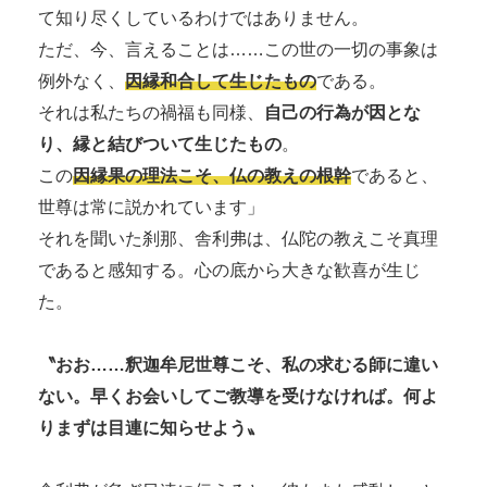
て知り尽くしているわけではありません。
ただ、今、言えることは……この世の一切の事象は
例外なく、
因縁和合して生じたもの
である。
それは私たちの禍福も同様、
自己の行為が因とな
り、縁と結びついて生じたもの
。
この
因縁果の理法こそ、仏の教えの根幹
であると、
世尊は常に説かれています」
それを聞いた刹那、舎利弗は、仏陀の教えこそ真理
であると感知する。心の底から大きな歓喜が生じ
た。
〝おお……釈迦牟尼世尊こそ、私の求むる師に違い
ない。早くお会いしてご教導を受けなければ。何よ
りまずは目連に知らせよう〟