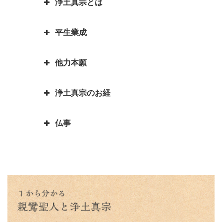
浄土真宗とは
カレンダーの「仏滅」は仏教と関
蓮如上人物語 真宗再興の決意
親鸞聖人・弟子一人も持たずの御
係があるのでしょうか。
お釈迦様物語 あわれむ心のない
心
蓮如上人と白骨の章 書かれた経
平生業成
ものは恵まれない
言語道断とは語源は仏教｜仏教を
親鸞聖人の教えを聞くと長生きが
緯
親鸞聖人「私が死んだら、賀茂川
伝える苦労を表した言葉が言語道
できる？親鸞聖人の長生きの秘訣
お釈迦様物語 余命○ヵ月と宣告
へ捨てて魚に与えよ」の真意
蓮如上人物語｜戦国武将朝倉孝景
他力本願
断でした
された時、本当になすべきことは
人生の目的を明らかにされた親鸞
報恩講とはどんなこと？
は「日の善悪」を廃止して名を残
親鸞聖人還暦過ぎ 関東の人々と
何かを考える
聖人 「平生業成」とは
一期一会は大事な心がけ これ一
す
「善人なおもって往生を遂ぐ いわ
の別れ
浄土真宗のお経
つで人生観が明るく変わります
「他力本願」の誤解と本当の意味
お釈迦様物語 まず毒矢を抜け優
んや悪人をや」の意味
蓮如上人と一休和尚のとんち比べ
｜「他人まかせ」は正しい意味か
親鸞聖人４２歳・５９歳の時にあ
先順位の大切さ
三蔵法師は人の名前ではない？
｜ありのままに見るとは｜本当の
仏事
恩徳讃の意味
った果てしなき悩み
浄土真宗で特に大事にされる３つ
三蔵法師とは実はたくさんいるん
お釈迦様物語 上達よりも大切な
私とは
のお経をご存知ですか？
です
本願寺に東と西があるのはどうし
親鸞聖人と山伏・弁円の仏縁４
こと 「継続は力なり」
蓮如上人とは？｜蓮如上人と親鸞
仏説阿弥陀経とは 阿弥陀経を解
てですか？徳川家康にうまく利用
山も山 道も昔に 変わらねど
「精進する」と「精進料理」 浄
お釈迦様物語 仏弟子アナリツの
聖人の関係
説します
された
土真宗だけが精進料理がないのは
親鸞聖人と山伏・弁円の仏縁３
誓い 失敗した時の大事な心がけ
倶会一処とは 一蓮托生の意味
どうしてか？
親鸞聖人の主著、国宝『教行信
親鸞聖人と山伏・弁円の仏縁２
お釈迦様物語 私にとって本当に
証』
蓮如上人の「白骨の章」
本当の往生とは 仏教で教えられ
大切なものは何か気づかせる三人