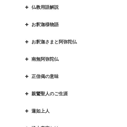
仏教用語解説
日本を分割占領案から守ってくれ
たのは お釈迦さまでした ～セイ
お釈迦様物語
ロン（現スリランカ）代表の名演
弥勒菩薩とよく聞くけれど、弥勒
説～
菩薩とは？｜「弥勒お先ご免」と
お釈迦さまと阿弥陀仏
は？
お釈迦様物語 長者の心を変えた
因果の道理（因果応報）の本当の
孤児・サーヤの布施の心がけ
意味｜因果応報とカルマとの関係
四苦八苦の語源は仏教｜仏教の目
南無阿弥陀仏
は？
阿弥陀如来とお釈迦さまは同じ仏
的は「抜苦与楽（ばっくよら
お釈迦様物語 仏教に飲酒を禁じ
さま？一番有名な仏さまは？
く）」です。
る不飲酒戒（ふおんじゅかい）が
正信偈の意味
「南無阿弥陀仏」と念仏を称える
できた訳
お釈迦さまとはどんな方？｜いろ
平家物語の冒頭で有名な諸行無常
ことは、どんな意味があるのです
いろなエピソードも紹介していま
とは｜一休和尚の幼い頃のとんち
お釈迦様物語 我は心田を耕す労
親鸞聖人のご生涯
か？
『正信偈（しょうしんげ）』には
す
話
働者なり 働くとは「はたをらく
何が書かれていますか？
にする」
如来と菩薩はどちらが偉いの？如
蓮如上人
親鸞聖人最期のお言葉「御臨末の
来と仏はどう違うの？
お釈迦様物語 お釈迦様と自殺志
御書」
願の娘