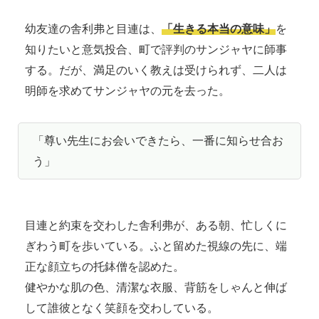
幼友達の舎利弗と目連は、
「生きる本当の意味」
を
知りたいと意気投合、町で評判のサンジャヤに師事
する。だが、満足のいく教えは受けられず、二人は
明師を求めてサンジャヤの元を去った。
「尊い先生にお会いできたら、一番に知らせ合お
う」
目連と約束を交わした舎利弗が、ある朝、忙しくに
ぎわう町を歩いている。ふと留めた視線の先に、端
正な顔立ちの托鉢僧を認めた。
健やかな肌の色、清潔な衣服、背筋をしゃんと伸ば
して誰彼となく笑顔を交わしている。