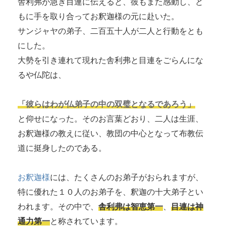
舎利弗が急ぎ目連に伝えると、彼もまた感動し、と
もに手を取り合ってお釈迦様の元に赴いた。
サンジャヤの弟子、二百五十人が二人と行動をとも
にした。
大勢を引き連れて現れた舎利弗と目連をごらんにな
るや仏陀は、
「彼らはわが仏弟子の中の双璧となるであろう」
と仰せになった。そのお言葉どおり、二人は生涯、
お釈迦様の教えに従い、教団の中心となって布教伝
道に挺身したのである。
お釈迦様
には、たくさんのお弟子がおられますが、
特に優れた１０人のお弟子を、釈迦の十大弟子とい
われます。その中で、
舎利弗は智恵第一
、
目連は神
通力第一
と称されています。