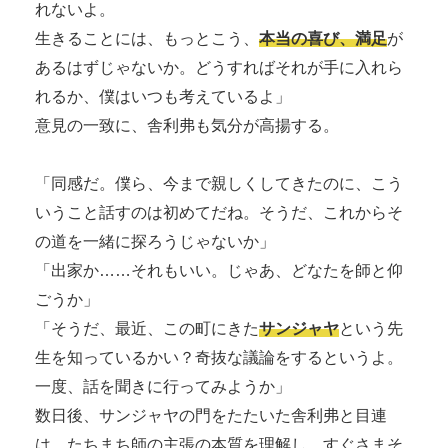
れないよ。
生きることには、もっとこう、
本当の喜び、満足
が
あるはずじゃないか。どうすればそれが手に入れら
れるか、僕はいつも考えているよ」
意見の一致に、舎利弗も気分が高揚する。
「同感だ。僕ら、今まで親しくしてきたのに、こう
いうこと話すのは初めてだね。そうだ、これからそ
の道を一緒に探ろうじゃないか」
「出家か……それもいい。じゃあ、どなたを師と仰
ごうか」
「そうだ、最近、この町にきた
サンジャヤ
という先
生を知っているかい？奇抜な議論をするというよ。
一度、話を聞きに行ってみようか」
数日後、サンジャヤの門をたたいた舎利弗と目連
は、たちまち師の主張の本質を理解し、すぐさまそ