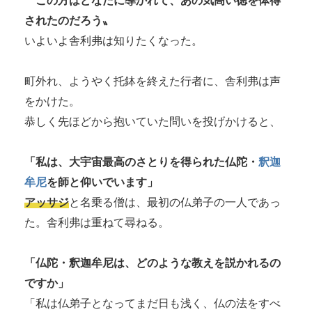
〝この方はどなたに導かれて、あの気高い徳を体得
されたのだろう〟
いよいよ舎利弗は知りたくなった。
町外れ、ようやく托鉢を終えた行者に、舎利弗は声
をかけた。
恭しく先ほどから抱いていた問いを投げかけると、
「私は、大宇宙最高のさとりを得られた仏陀・
釈迦
牟尼
を師と仰いでいます」
アッサジ
と名乗る僧は、最初の仏弟子の一人であっ
た。舎利弗は重ねて尋ねる。
「仏陀・釈迦牟尼は、どのような教えを説かれるの
ですか」
「私は仏弟子となってまだ日も浅く、仏の法をすべ