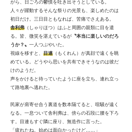
がら、日ごろの鬱憤を吐き出そうとしている。
人々が躍動するそんな祭りの光景も、楽しめたのは
初日だけ。三日目ともなれば、苦痛でさえある。
舎利弗
（しゃりほつ）はふと周囲の親類に目を遣
る。皆、微笑を湛えているが
〝本当に楽しいのだろ
うか？〟
一人つぶやいた。
視線を移すと、
目連
（もくれん）が真顔で遠くを眺
めている。どうやら思いを共有できそうなのは彼だ
けのようだ。
声をかけると待っていたように座を立ち、連れ立っ
て路地裏へ逃れた。
民家が肩寄せ合う裏道を数本隔てると、喧騒が遠く
なる。一息ついて舎利弗は、傍らの石段に腰を下ろ
す。目連もすぐ隣に座り、無造作に言った。
「疲れたね。始めは面白かったけど……」