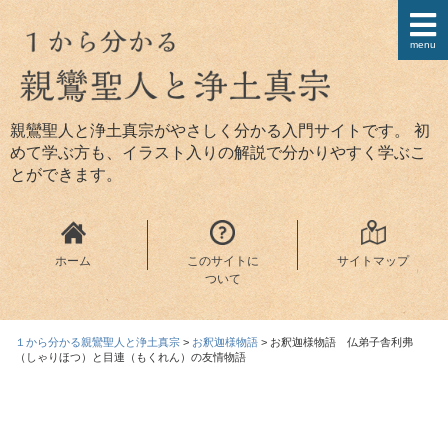
menu
親鸞聖人と浄土真宗がやさしく分かる入門サイトです。 初
めて学ぶ方も、イラスト入りの解説で分かりやすく学ぶこ
とができます。
ホーム
このサイトに
サイトマップ
ついて
１から分かる親鸞聖人と浄土真宗
>
お釈迦様物語
>
お釈迦様物語 仏弟子舎利弗
（しゃりほつ）と目連（もくれん）の友情物語