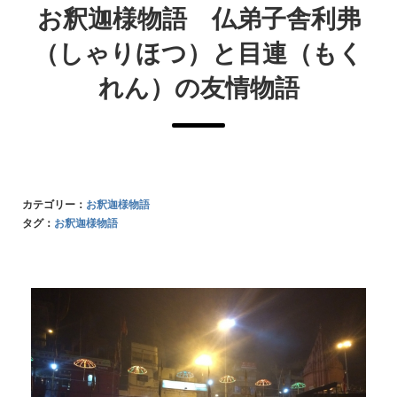
お釈迦様物語 仏弟子舎利弗
（しゃりほつ）と目連（もく
れん）の友情物語
カテゴリー：
お釈迦様物語
タグ：
お釈迦様物語