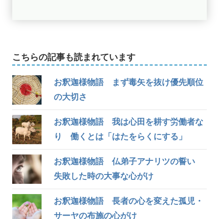
こちらの記事も読まれています
お釈迦様物語 まず毒矢を抜け優先順位
の大切さ
お釈迦様物語 我は心田を耕す労働者な
り 働くとは「はたをらくにする」
お釈迦様物語 仏弟子アナリツの誓い
失敗した時の大事な心がけ
お釈迦様物語 長者の心を変えた孤児・
サーヤの布施の心がけ