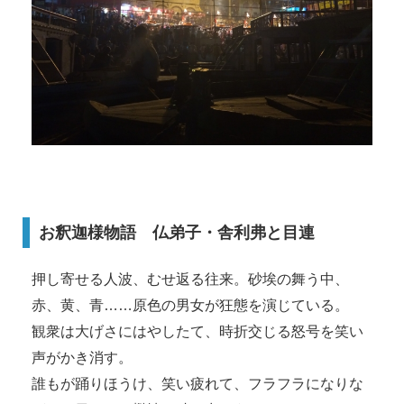
お釈迦様物語 仏弟子・舎利弗と目連
押し寄せる人波、むせ返る往来。砂埃の舞う中、
赤、黄、青……原色の男女が狂態を演じている。
観衆は大げさにはやしたて、時折交じる怒号を笑い
声がかき消す。
誰もが踊りほうけ、笑い疲れて、フラフラになりな