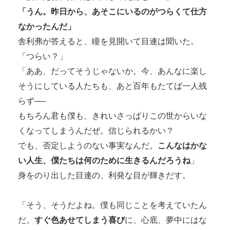
「うん。昨日から、あそこにいるのがつらくて仕方
なかったんだ」
舎利弗が答えると、瞳を見開いて目連は聞いた。
「つらい？」
「ああ、だってそうじゃないか。今、あんなに楽し
そうにしている人たちも、あと百年もたてば一人残
らず──
もちろん君も僕も、きれいさっぱりこの世からいな
くなってしまうんだぜ。信じられるかい？
でも、否定しようのない事実なんだ。
こんなはかな
い人生、僕たちは何のために生きるんだろうね
」
身をのり出した目連の、利発な目が輝きだす。
「そう、そうだよね。僕も同じことを考えていたん
だ。
すぐ色あせてしまう喜び
に、心底、夢中にはな