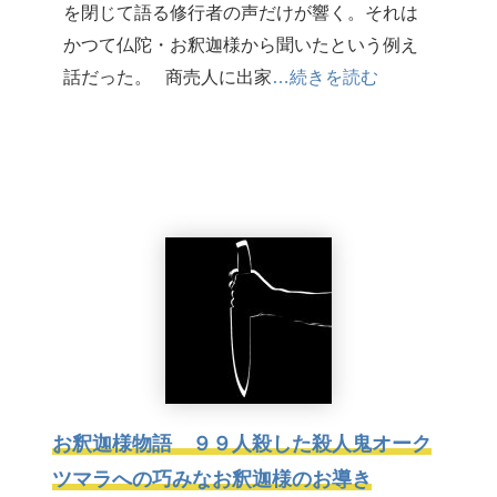
を閉じて語る修行者の声だけが響く。それは
かつて仏陀・お釈迦様から聞いたという例え
話だった。 商売人に出家
…続きを読む
お釈迦様物語 ９９人殺した殺人鬼オーク
ツマラへの巧みなお釈迦様のお導き