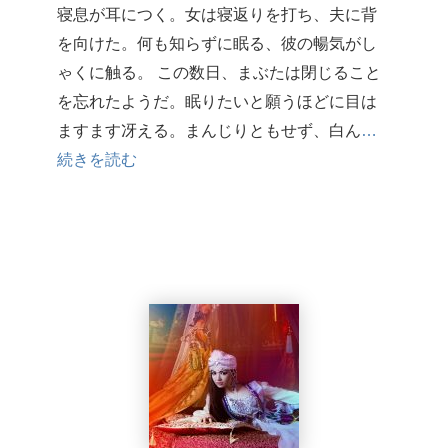
寝息が耳につく。女は寝返りを打ち、夫に背
を向けた。何も知らずに眠る、彼の暢気がし
ゃくに触る。 この数日、まぶたは閉じること
を忘れたようだ。眠りたいと願うほどに目は
ますます冴える。まんじりともせず、白ん
…
続きを読む