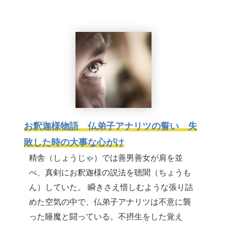
お釈迦様物語 仏弟子アナリツの誓い 失
敗した時の大事な心がけ
精舎（しょうじゃ）では善男善女が肩を並
べ、真剣にお釈迦様の説法を聴聞（ちょうも
ん）していた。 瞬きさえ惜しむような張り詰
めた空気の中で、仏弟子アナリツは不意に襲
った睡魔と闘っている。不摂生をした覚え