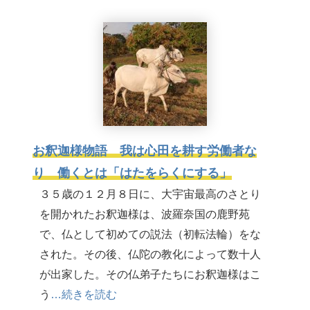
お釈迦様物語 我は心田を耕す労働者な
り 働くとは「はたをらくにする」
３５歳の１２月８日に、大宇宙最高のさとり
を開かれたお釈迦様は、波羅奈国の鹿野苑
で、仏として初めての説法（初転法輪）をな
された。その後、仏陀の教化によって数十人
が出家した。その仏弟子たちにお釈迦様はこ
う
…続きを読む