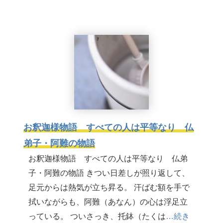
お釈迦様物語 すべての人は平等なり 仏
弟子・阿難の物語
お釈迦様物語 すべての人は平等なり 仏弟
子・阿難の物語 きつい日差しが照り返して、
足元からは熱気が立ち昇る。 汗ばむ額を手で
拭いながらも、阿難（あなん）の心は浮足立
っている。 ついさっき、托鉢（たくは
…続き