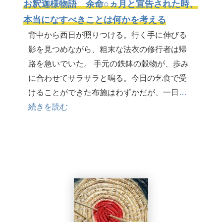
お釈迦様物語 余命○ヵ月と宣告された時、
本当になすべきことは何かを考える
背中から西日が照りつける。行く手に伸びる
影を見つめながら、粗末な法衣の修行者は帰
路を急いでいた。 手元の鉄鉢の穀物が、歩み
に合わせてサラサラと鳴る。今日の乞食で受
けることができた布施はわずかだが、一日
…
続きを読む