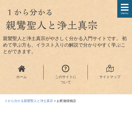
menu
親鸞聖人と浄土真宗がやさしく分かる入門サイトです。 初
めて学ぶ方も、イラスト入りの解説で分かりやすく学ぶこ
とができます。
ホーム
このサイトに
サイトマップ
ついて
１から分かる親鸞聖人と浄土真宗
>
お釈迦様物語