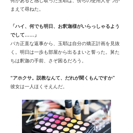
何かあると感じ取った玉耶は、傍らの使用人をつか
まえて尋ねた。
「ハイ、何でも明日、お釈迦様がいらっしゃるよう
でして……」
バカ正直な返事から、玉耶は自分の矯正計画を見抜
く。明日は一歩も部屋から出るまいと誓った。舅た
ちは釈迦の手前、さぞ困るだろう。
“アホクサ。説教なんて、だれが聞くもんですか”
彼女は一人ほくそえんだ。