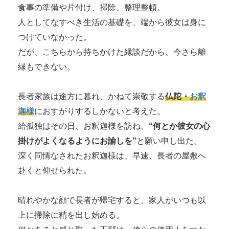
食事の準備や片付け、掃除、整理整頓。
人としてなすべき生活の基礎を、端から彼女は身に
つけていなかった。
だが、こちらから持ちかけた縁談だから、今さら離
縁もできない。
長者家族は途方に暮れ、かねて崇敬する
仏陀・
お釈
迦様
におすがりするしかないと考えた。
給孤独はその日、お釈迦様を訪ね、
“何とか彼女の心
掛けがよくなるようにお諭しを”
と願い申し出た。
深く同情なされたお釈迦様は、早速、長者の屋敷へ
赴くと仰せられた。
晴れやかな顔で長者が帰宅すると、家人がいつも以
上に掃除に精を出し始める。