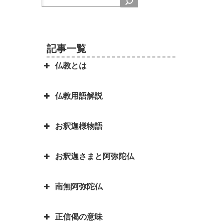
記事一覧
仏教とは
仏教用語解説
日本を分割占領案から守ってくれ
たのは お釈迦さまでした ～セイ
お釈迦様物語
ロン（現スリランカ）代表の名演
弥勒菩薩とよく聞くけれど、弥勒
説～
菩薩とは？｜「弥勒お先ご免」と
お釈迦さまと阿弥陀仏
は？
お釈迦様物語 長者の心を変えた
因果の道理（因果応報）の本当の
孤児・サーヤの布施の心がけ
意味｜因果応報とカルマとの関係
四苦八苦の語源は仏教｜仏教の目
南無阿弥陀仏
は？
阿弥陀如来とお釈迦さまは同じ仏
的は「抜苦与楽（ばっくよら
お釈迦様物語 仏教に飲酒を禁じ
さま？一番有名な仏さまは？
く）」です。
る不飲酒戒（ふおんじゅかい）が
正信偈の意味
「南無阿弥陀仏」と念仏を称える
できた訳