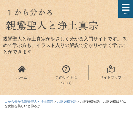
menu
親鸞聖人と浄土真宗がやさしく分かる入門サイトです。 初
めて学ぶ方も、イラスト入りの解説で分かりやすく学ぶこ
とができます。
ホーム
このサイトに
サイトマップ
ついて
１から分かる親鸞聖人と浄土真宗
>
お釈迦様物語
>
お釈迦様物語 お釈迦様はどん
な女性を美しいと仰るか