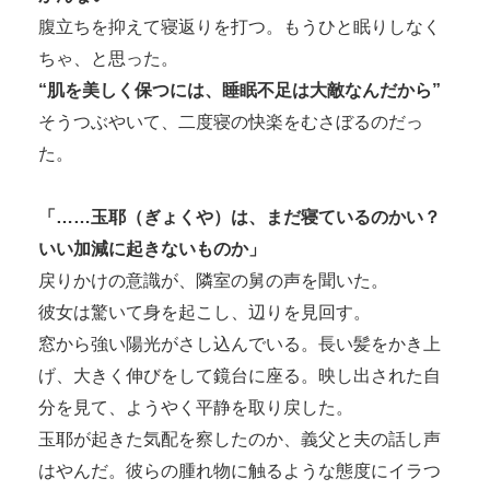
腹立ちを抑えて寝返りを打つ。もうひと眠りしなく
ちゃ、と思った。
“肌を美しく保つには、睡眠不足は大敵なんだから”
そうつぶやいて、二度寝の快楽をむさぼるのだっ
た。
「……玉耶（ぎょくや）は、まだ寝ているのかい？
いい加減に起きないものか」
戻りかけの意識が、隣室の舅の声を聞いた。
彼女は驚いて身を起こし、辺りを見回す。
窓から強い陽光がさし込んでいる。長い髪をかき上
げ、大きく伸びをして鏡台に座る。映し出された自
分を見て、ようやく平静を取り戻した。
玉耶が起きた気配を察したのか、義父と夫の話し声
はやんだ。彼らの腫れ物に触るような態度にイラつ