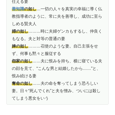
仕える妻
善知識
の如し
…一切の人々を真実の幸福に導く仏
教指導者のように、常に夫を善導し、成功に至ら
しめる賢夫人
婦の如し
………時に夫婦ゲンカもするし、仲良く
もなる。夫と対等の普通の妻
婢の如し
………召使のような妻。自己主張をせ
ず、何事も黙々と服従する
怨家の如し
……夫に恨みを持ち、横に寝ている夫
の顔を見て、“こんな男と結婚したから……”と、
恨み続ける妻
奪命の如し
……夫の命を奪ってしまう恐ろしい
妻。日々“死んでくれ”と夫を憎み、ついには殺し
てしまう悪女をいう