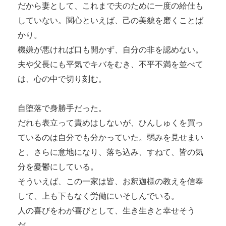
だから妻として、これまで夫のために一度の給仕も
していない。関心といえば、己の美貌を磨くことば
かり。
機嫌が悪ければ口も開かず、自分の非を認めない。
夫や父長にも平気でキバをむき、不平不満を並べて
は、心の中で切り刻む。
自堕落で身勝手だった。
だれも表立って責めはしないが、ひんしゅくを買っ
ているのは自分でも分かっていた。弱みを見せまい
と、さらに意地になり、落ち込み、すねて、皆の気
分を憂鬱にしている。
そういえば、この一家は皆、お釈迦様の教えを信奉
して、上も下もなく労働にいそしんでいる。
人の喜びをわが喜びとして、生き生きと幸せそう
だ。