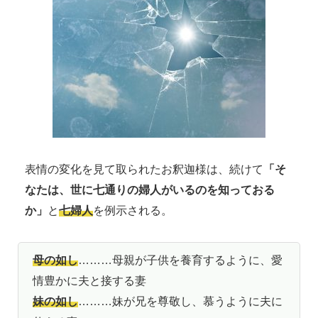
表情の変化を見て取られたお釈迦様は、続けて
「そ
なたは、世に七通りの婦人がいるのを知っておる
か」
と
七婦人
を例示される。
母の如し
………母親が子供を養育するように、愛
情豊かに夫と接する妻
妹の如し
………妹が兄を尊敬し、慕うように夫に