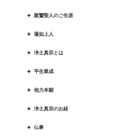
お釈迦さまとはどんな方？｜いろ
平家物語の冒頭で有名な諸行無常
ことは、どんな意味があるのです
いろなエピソードも紹介していま
とは｜一休和尚の幼い頃のとんち
お釈迦様物語 我は心田を耕す労
親鸞聖人のご生涯
か？
『正信偈（しょうしんげ）』には
す
話
働者なり 働くとは「はたをらく
何が書かれていますか？
にする」
如来と菩薩はどちらが偉いの？如
蓮如上人
親鸞聖人最期のお言葉「御臨末の
来と仏はどう違うの？
お釈迦様物語 お釈迦様と自殺志
御書」
願の娘
浄土真宗とは
カレンダーの「仏滅」は仏教と関
蓮如上人物語 真宗再興の決意
親鸞聖人・弟子一人も持たずの御
係があるのでしょうか。
お釈迦様物語 あわれむ心のない
心
蓮如上人と白骨の章 書かれた経
平生業成
ものは恵まれない
言語道断とは語源は仏教｜仏教を
親鸞聖人の教えを聞くと長生きが
緯
親鸞聖人「私が死んだら、賀茂川
伝える苦労を表した言葉が言語道
できる？親鸞聖人の長生きの秘訣
お釈迦様物語 余命○ヵ月と宣告
へ捨てて魚に与えよ」の真意
蓮如上人物語｜戦国武将朝倉孝景
他力本願
断でした
された時、本当になすべきことは
人生の目的を明らかにされた親鸞
報恩講とはどんなこと？
は「日の善悪」を廃止して名を残
親鸞聖人還暦過ぎ 関東の人々と
何かを考える
聖人 「平生業成」とは
一期一会は大事な心がけ これ一
す
「善人なおもって往生を遂ぐ いわ
の別れ
浄土真宗のお経
つで人生観が明るく変わります
「他力本願」の誤解と本当の意味
お釈迦様物語 まず毒矢を抜け優
んや悪人をや」の意味
蓮如上人と一休和尚のとんち比べ
｜「他人まかせ」は正しい意味か
親鸞聖人４２歳・５９歳の時にあ
先順位の大切さ
三蔵法師は人の名前ではない？
｜ありのままに見るとは｜本当の
仏事
恩徳讃の意味
った果てしなき悩み
浄土真宗で特に大事にされる３つ
三蔵法師とは実はたくさんいるん
お釈迦様物語 上達よりも大切な
私とは