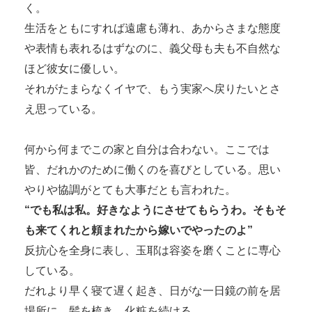
く。
生活をともにすれば遠慮も薄れ、あからさまな態度
や表情も表れるはずなのに、義父母も夫も不自然な
ほど彼女に優しい。
それがたまらなくイヤで、もう実家へ戻りたいとさ
え思っている。
何から何までこの家と自分は合わない。ここでは
皆、だれかのために働くのを喜びとしている。思い
やりや協調がとても大事だとも言われた。
“でも私は私。好きなようにさせてもらうわ。そもそ
も来てくれと頼まれたから嫁いでやったのよ”
反抗心を全身に表し、玉耶は容姿を磨くことに専心
している。
だれより早く寝て遅く起き、日がな一日鏡の前を居
場所に、髪を梳き、化粧を続ける。