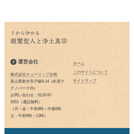
のお経をご存知ですか？
です
本願寺に東と西があるのはどうし
親鸞聖人と山伏・弁円の仏縁４
こと 「継続は力なり」
蓮如上人とは？｜蓮如上人と親鸞
仏説阿弥陀経とは 阿弥陀経を解
てですか？徳川家康にうまく利用
山も山 道も昔に 変わらねど
「精進する」と「精進料理」 浄
お釈迦様物語 仏弟子アナリツの
聖人の関係
説します
された
土真宗だけが精進料理がないのは
親鸞聖人と山伏・弁円の仏縁３
誓い 失敗した時の大事な心がけ
倶会一処とは 一蓮托生の意味
どうしてか？
親鸞聖人の主著、国宝『教行信
親鸞聖人と山伏・弁円の仏縁２
お釈迦様物語 私にとって本当に
証』
蓮如上人の「白骨の章」
本当の往生とは 仏教で教えられ
大切なものは何か気づかせる三人
親鸞聖人と山伏・弁円の仏縁１
る往生
の妻の話
浄土真宗では位牌はどうすればい
運営会社
ホーム
親鸞聖人の主著『教行信証』 ５
いの？
除夜の鐘はなぜ１０８回つくので
お釈迦様物語 ９９人殺した殺人
２歳頃完成される
このサイトについて
しょうか？
株式会社チューリップ企画
鬼オークツマラへの巧みなお釈迦
浄土真宗の葬式・法事とは
サイトマップ
富山県射水市戸破8-14（針原テ
様のお導き
親鸞聖人の田植え歌
お釈迦さまの説かれた「お経」
クノパーク内）
なぜ線香をお供えするのですか？
「経典」「仏典」とは
お問い合わせ：0120-97-
お釈迦様物語 お釈迦様はどんな
親鸞聖人関東布教・日野左衛門の
5551（通話無料）
浄土真宗の墓参りの意義
女性を美しいと仰るか
済度（４）
「ありがとう」の語源は仏教にあ
（月～金：午前9時～午後6時
る？｜「ありがとう」は仏教の
灯明（とうみょう）・仏花（ぶっ
土：午前9時～12時）
お釈迦様物語 愚かな男はだれ
親鸞聖人関東布教・日野左衛門の
「有り難し」から
か）の意味
か お金・時間の天引きの勧め
済度（３）