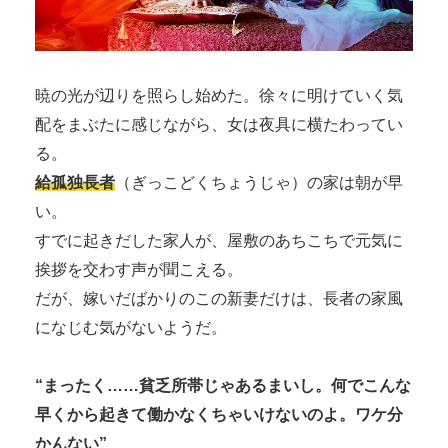
暁の光が辺りを照らし始めた。徐々に明けていく気
配をまぶたに感じながら、女は夜具に横たわってい
る。
給孤独長者
（ぎっこどくちょうじゃ）の家は朝が早
い。
すでに起きだした家人が、屋敷のあちこちで元気に
挨拶を交わす声が聞こえる。
だが、嫁いだばかりのこの新妻だけは、長者の家風
になじむ気がないようだ。
“まったく……貧乏所帯じゃあるまいし。何でこんな
早くから起きて働かなくちゃいけないのよ。ワケ分
かんない”