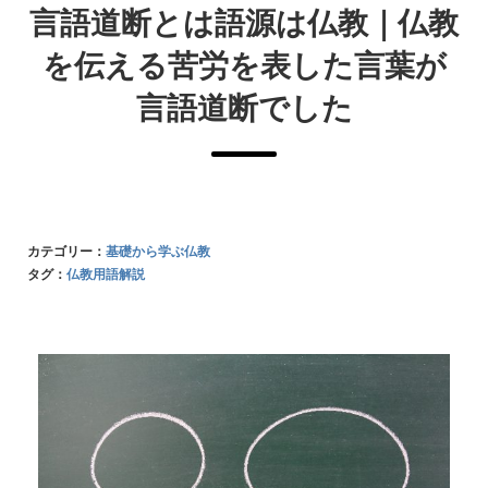
言語道断とは語源は仏教｜仏教
を伝える苦労を表した言葉が
言語道断でした
カテゴリー：
基礎から学ぶ仏教
タグ：
仏教用語解説