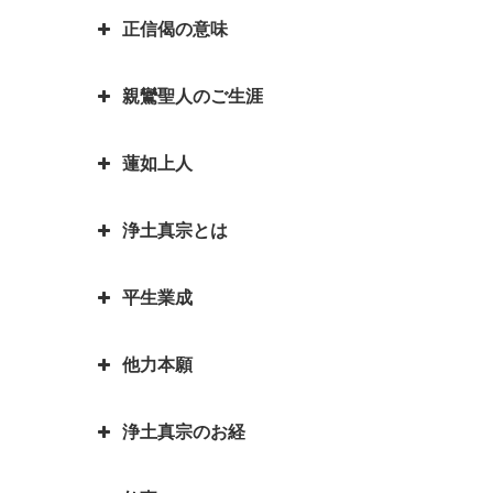
さま？一番有名な仏さまは？
く）」です。
る不飲酒戒（ふおんじゅかい）が
正信偈の意味
「南無阿弥陀仏」と念仏を称える
できた訳
お釈迦さまとはどんな方？｜いろ
平家物語の冒頭で有名な諸行無常
ことは、どんな意味があるのです
いろなエピソードも紹介していま
とは｜一休和尚の幼い頃のとんち
お釈迦様物語 我は心田を耕す労
親鸞聖人のご生涯
か？
『正信偈（しょうしんげ）』には
す
話
働者なり 働くとは「はたをらく
何が書かれていますか？
にする」
如来と菩薩はどちらが偉いの？如
蓮如上人
親鸞聖人最期のお言葉「御臨末の
来と仏はどう違うの？
お釈迦様物語 お釈迦様と自殺志
御書」
願の娘
浄土真宗とは
カレンダーの「仏滅」は仏教と関
蓮如上人物語 真宗再興の決意
親鸞聖人・弟子一人も持たずの御
係があるのでしょうか。
お釈迦様物語 あわれむ心のない
心
蓮如上人と白骨の章 書かれた経
平生業成
ものは恵まれない
言語道断とは語源は仏教｜仏教を
親鸞聖人の教えを聞くと長生きが
緯
親鸞聖人「私が死んだら、賀茂川
伝える苦労を表した言葉が言語道
できる？親鸞聖人の長生きの秘訣
お釈迦様物語 余命○ヵ月と宣告
へ捨てて魚に与えよ」の真意
蓮如上人物語｜戦国武将朝倉孝景
他力本願
断でした
された時、本当になすべきことは
人生の目的を明らかにされた親鸞
報恩講とはどんなこと？
は「日の善悪」を廃止して名を残
親鸞聖人還暦過ぎ 関東の人々と
何かを考える
聖人 「平生業成」とは
一期一会は大事な心がけ これ一
す
「善人なおもって往生を遂ぐ いわ
の別れ
浄土真宗のお経
つで人生観が明るく変わります
「他力本願」の誤解と本当の意味
お釈迦様物語 まず毒矢を抜け優
んや悪人をや」の意味
蓮如上人と一休和尚のとんち比べ
｜「他人まかせ」は正しい意味か
親鸞聖人４２歳・５９歳の時にあ
先順位の大切さ
三蔵法師は人の名前ではない？