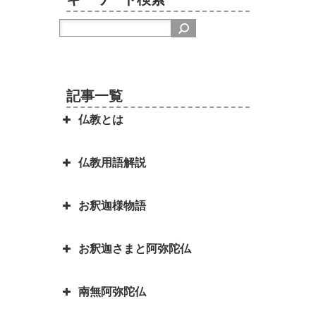
記事一覧
仏教とは
仏教用語解説
日本を分割占領案から守ってくれ
たのは お釈迦さまでした ～セイ
お釈迦様物語
ロン（現スリランカ）代表の名演
弥勒菩薩とよく聞くけれど、弥勒
説～
菩薩とは？｜「弥勒お先ご免」と
お釈迦さまと阿弥陀仏
は？
お釈迦様物語 長者の心を変えた
因果の道理（因果応報）の本当の
孤児・サーヤの布施の心がけ
意味｜因果応報とカルマとの関係
四苦八苦の語源は仏教｜仏教の目
南無阿弥陀仏
は？
阿弥陀如来とお釈迦さまは同じ仏
的は「抜苦与楽（ばっくよら
お釈迦様物語 仏教に飲酒を禁じ