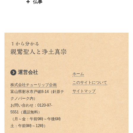
｜ありのままに見るとは｜本当の
仏事
恩徳讃の意味
った果てしなき悩み
浄土真宗で特に大事にされる３つ
三蔵法師とは実はたくさんいるん
お釈迦様物語 上達よりも大切な
私とは
のお経をご存知ですか？
です
本願寺に東と西があるのはどうし
親鸞聖人と山伏・弁円の仏縁４
こと 「継続は力なり」
蓮如上人とは？｜蓮如上人と親鸞
仏説阿弥陀経とは 阿弥陀経を解
てですか？徳川家康にうまく利用
山も山 道も昔に 変わらねど
「精進する」と「精進料理」 浄
お釈迦様物語 仏弟子アナリツの
聖人の関係
説します
された
土真宗だけが精進料理がないのは
親鸞聖人と山伏・弁円の仏縁３
誓い 失敗した時の大事な心がけ
倶会一処とは 一蓮托生の意味
どうしてか？
親鸞聖人の主著、国宝『教行信
親鸞聖人と山伏・弁円の仏縁２
お釈迦様物語 私にとって本当に
証』
蓮如上人の「白骨の章」
本当の往生とは 仏教で教えられ
大切なものは何か気づかせる三人
親鸞聖人と山伏・弁円の仏縁１
る往生
の妻の話
浄土真宗では位牌はどうすればい
運営会社
ホーム
親鸞聖人の主著『教行信証』 ５
いの？
除夜の鐘はなぜ１０８回つくので
お釈迦様物語 ９９人殺した殺人
２歳頃完成される
このサイトについて
しょうか？
株式会社チューリップ企画
鬼オークツマラへの巧みなお釈迦
浄土真宗の葬式・法事とは
サイトマップ
富山県射水市戸破8-14（針原テ
様のお導き
親鸞聖人の田植え歌
お釈迦さまの説かれた「お経」
クノパーク内）
なぜ線香をお供えするのですか？
「経典」「仏典」とは
お問い合わせ：0120-97-
お釈迦様物語 お釈迦様はどんな
親鸞聖人関東布教・日野左衛門の
5551（通話無料）
浄土真宗の墓参りの意義
女性を美しいと仰るか
済度（４）
「ありがとう」の語源は仏教にあ
（月～金：午前9時～午後6時
る？｜「ありがとう」は仏教の
灯明（とうみょう）・仏花（ぶっ
土：午前9時～12時）
お釈迦様物語 愚かな男はだれ
親鸞聖人関東布教・日野左衛門の