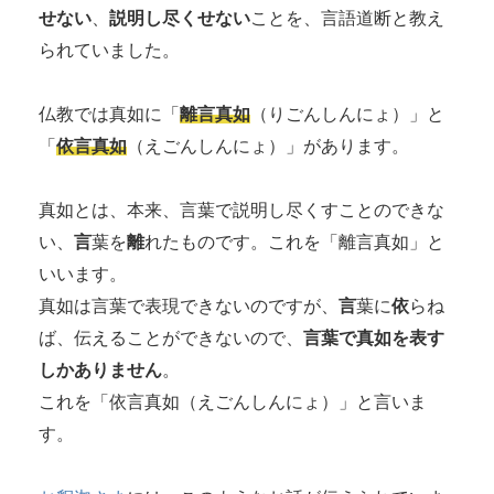
せない
、
説明し尽くせない
ことを、言語道断と教え
られていました。
仏教では真如に「
離言真如
（りごんしんにょ）」と
「
依言真如
（えごんしんにょ）」があります。
真如とは、本来、言葉で説明し尽くすことのできな
い、
言
葉を
離
れたものです。これを「離言真如」と
いいます。
真如は言葉で表現できないのですが、
言
葉に
依
らね
ば、伝えることができないので、
言葉で真如を表す
しかありません
。
これを「依言真如（えごんしんにょ）」と言いま
す。