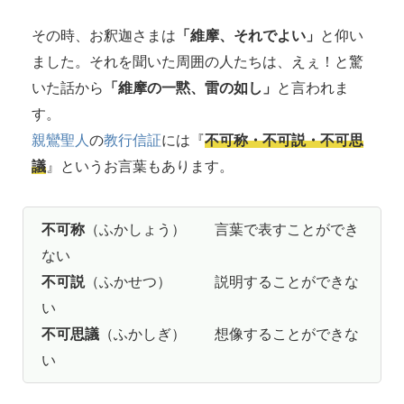
その時、お釈迦さまは
「維摩、それでよい」
と仰い
ました。それを聞いた周囲の人たちは、えぇ！と驚
いた話から
「維摩の一黙、雷の如し」
と言われま
す。
親鸞聖人
の
教行信証
には『
不可称・不可説・不可思
議
』というお言葉もあります。
不可称
（ふかしょう） 言葉で表すことができ
ない
不可説
（ふかせつ） 説明することができな
い
不可思議
（ふかしぎ） 想像することができな
い