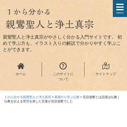
menu
親鸞聖人と浄土真宗がやさしく分かる入門サイトです。 初
めて学ぶ方も、イラスト入りの解説で分かりやすく学ぶこ
とができます。
ホーム
このサイトに
サイトマップ
ついて
１から分かる親鸞聖人と浄土真宗
>
基礎から学ぶ仏教
>
言語道断とは語源は仏教｜
仏教を伝える苦労を表した言葉が言語道断でした