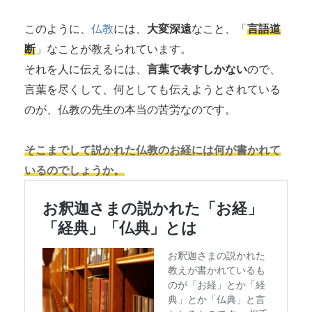
このように、
仏教
には、
大変深遠
なこと、「
言語道
断
」なことが教えられています。
それを人に伝えるには、
言葉で表すしかない
ので、
言葉を尽くして、何としても伝えようとされている
のが、仏教の先生の本当の苦労なのです。
そこまでして説かれた仏教のお経には何が書かれて
いるのでしょうか。