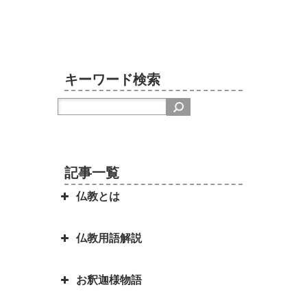
キーワード検索
記事一覧
仏教とは
仏教用語解説
日本を分割占領案から守ってくれ
たのは お釈迦さまでした ～セイ
お釈迦様物語
ロン（現スリランカ）代表の名演
弥勒菩薩とよく聞くけれど、弥勒
説～
菩薩とは？｜「弥勒お先ご免」と