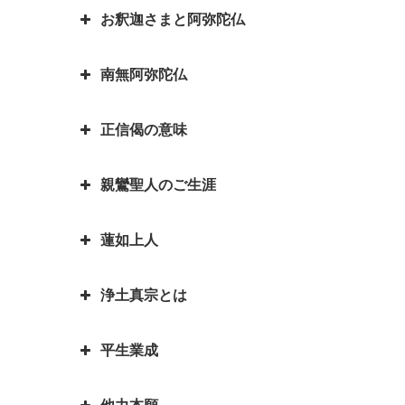
お釈迦さまと阿弥陀仏
は？
お釈迦様物語 長者の心を変えた
因果の道理（因果応報）の本当の
孤児・サーヤの布施の心がけ
意味｜因果応報とカルマとの関係
四苦八苦の語源は仏教｜仏教の目
南無阿弥陀仏
は？
阿弥陀如来とお釈迦さまは同じ仏
的は「抜苦与楽（ばっくよら
お釈迦様物語 仏教に飲酒を禁じ
さま？一番有名な仏さまは？
く）」です。
る不飲酒戒（ふおんじゅかい）が
正信偈の意味
「南無阿弥陀仏」と念仏を称える
できた訳
お釈迦さまとはどんな方？｜いろ
平家物語の冒頭で有名な諸行無常
ことは、どんな意味があるのです
いろなエピソードも紹介していま
とは｜一休和尚の幼い頃のとんち
お釈迦様物語 我は心田を耕す労
親鸞聖人のご生涯
か？
『正信偈（しょうしんげ）』には
す
話
働者なり 働くとは「はたをらく
何が書かれていますか？
にする」
如来と菩薩はどちらが偉いの？如
蓮如上人
親鸞聖人最期のお言葉「御臨末の
来と仏はどう違うの？
お釈迦様物語 お釈迦様と自殺志
御書」
願の娘
浄土真宗とは
カレンダーの「仏滅」は仏教と関
蓮如上人物語 真宗再興の決意
親鸞聖人・弟子一人も持たずの御
係があるのでしょうか。
お釈迦様物語 あわれむ心のない
心
蓮如上人と白骨の章 書かれた経
平生業成
ものは恵まれない
言語道断とは語源は仏教｜仏教を
親鸞聖人の教えを聞くと長生きが
緯
親鸞聖人「私が死んだら、賀茂川
伝える苦労を表した言葉が言語道
できる？親鸞聖人の長生きの秘訣
お釈迦様物語 余命○ヵ月と宣告
へ捨てて魚に与えよ」の真意
蓮如上人物語｜戦国武将朝倉孝景