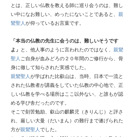
とは、正しい仏教を教える師に巡り会うのは、難し
い中になお難しい、めったにないことであると、
親
鸞聖人
が仰っているお言葉です。
「本当の仏教の先生に会うのは、難しいそうです
よ」
と、他人事のように言われたのではなく、
親鸞
聖人
ご自身が血みどろの２０年間のご修行から、骨
身に徹して知らされた実感でした。
親鸞聖人
が学ばれた比叡山は、当時、日本で一流と
された仏教者が講義をしていた仏教の中心地で、正
しい仏教を学べる場所はここ以外ない、と誰もが認
める学び舎だったのです。
そこで刻苦勉励、叡山の麒麟児（きりんじ）と評さ
れ、厳しい大曼（だいまん）の難行まで遂げられた
方が
親鸞聖人
でした。