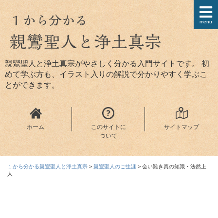
menu
親鸞聖人と浄土真宗がやさしく分かる入門サイトです。 初
めて学ぶ方も、イラスト入りの解説で分かりやすく学ぶこ
とができます。
ホーム
このサイトに
サイトマップ
ついて
１から分かる親鸞聖人と浄土真宗
>
親鸞聖人のご生涯
>
会い難き真の知識・法然上
人