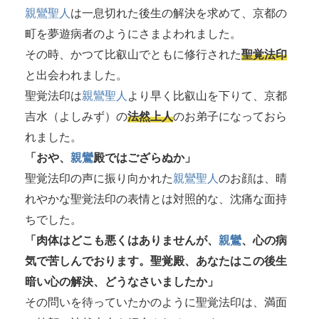
親鸞聖人
は一息切れた後生の解決を求めて、京都の
町を夢遊病者のようにさまよわれました。
その時、かつて比叡山でともに修行された
聖覚法印
と出会われました。
聖覚法印は
親鸞聖人
より早く比叡山を下りて、京都
吉水（よしみず）の
法然上人
のお弟子になっておら
れました。
「おや、
親鸞
殿ではござらぬか」
聖覚法印の声に振り向かれた
親鸞聖人
のお顔は、晴
れやかな聖覚法印の表情とは対照的な、沈痛な面持
ちでした。
「肉体はどこも悪くはありませんが、
親鸞
、心の病
気で苦しんでおります。聖覚殿、あなたはこの後生
暗い心の解決、どうなさいましたか」
その問いを待っていたかのように聖覚法印は、満面