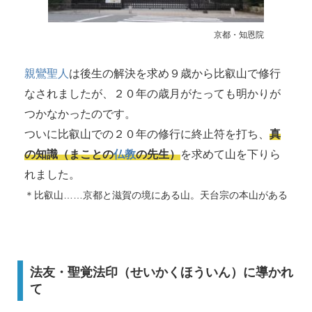
京都・知恩院
親鸞聖人
は後生の解決を求め９歳から比叡山で修行
なされましたが、２０年の歳月がたっても明かりが
つかなかったのです。
ついに比叡山での２０年の修行に終止符を打ち、
真
の知識（まことの
仏教
の先生）
を求めて山を下りら
れました。
＊比叡山……京都と滋賀の境にある山。天台宗の本山がある
法友・聖覚法印（せいかくほういん）に導かれ
て