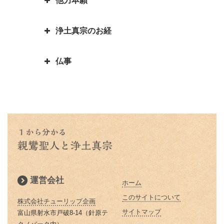
他力本願
断でした
された時、本当になすべきことは
人生の目的を明らかにされた親鸞
報恩講とはどんなこと？
は「日の善悪」を廃止して名を残
親鸞聖人還暦過ぎ 関東の人々と
何かを考える
聖人 「平生業成」とは
一期一会は大事な心がけ これ一
す
「善人なおもって往生を遂ぐ いわ
の別れ
浄土真宗のお経
つで人生観が明るく変わります
「他力本願」の誤解と本当の意味
お釈迦様物語 まず毒矢を抜け優
んや悪人をや」の意味
蓮如上人と一休和尚のとんち比べ
｜「他人まかせ」は正しい意味か
親鸞聖人４２歳・５９歳の時にあ
先順位の大切さ
三蔵法師は人の名前ではない？
｜ありのままに見るとは｜本当の
仏事
恩徳讃の意味
った果てしなき悩み
浄土真宗で特に大事にされる３つ
三蔵法師とは実はたくさんいるん
お釈迦様物語 上達よりも大切な
私とは
のお経をご存知ですか？
です
本願寺に東と西があるのはどうし
親鸞聖人と山伏・弁円の仏縁４
こと 「継続は力なり」
蓮如上人とは？｜蓮如上人と親鸞
仏説阿弥陀経とは 阿弥陀経を解
てですか？徳川家康にうまく利用
山も山 道も昔に 変わらねど
「精進する」と「精進料理」 浄
お釈迦様物語 仏弟子アナリツの
聖人の関係
説します
された
土真宗だけが精進料理がないのは
親鸞聖人と山伏・弁円の仏縁３
誓い 失敗した時の大事な心がけ
倶会一処とは 一蓮托生の意味
どうしてか？
親鸞聖人の主著、国宝『教行信
親鸞聖人と山伏・弁円の仏縁２
お釈迦様物語 私にとって本当に
証』
蓮如上人の「白骨の章」
本当の往生とは 仏教で教えられ
大切なものは何か気づかせる三人
親鸞聖人と山伏・弁円の仏縁１
る往生
の妻の話
浄土真宗では位牌はどうすればい
運営会社
ホーム
親鸞聖人の主著『教行信証』 ５
いの？
除夜の鐘はなぜ１０８回つくので
お釈迦様物語 ９９人殺した殺人
２歳頃完成される
このサイトについて
しょうか？
株式会社チューリップ企画
鬼オークツマラへの巧みなお釈迦
浄土真宗の葬式・法事とは
サイトマップ
富山県射水市戸破8-14（針原テ
様のお導き
親鸞聖人の田植え歌
お釈迦さまの説かれた「お経」