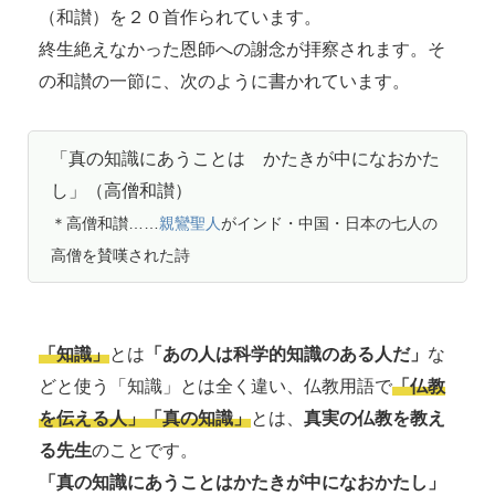
（和讃）を２０首作られています。
終生絶えなかった恩師への謝念が拝察されます。そ
の和讃の一節に、次のように書かれています。
「真の知識にあうことは かたきが中になおかた
し」（高僧和讃）
＊高僧和讃……
親鸞聖人
がインド・中国・日本の七人の
高僧を賛嘆された詩
「知識」
とは
「あの人は科学的知識のある人だ」
な
どと使う「知識」とは全く違い、仏教用語で
「仏教
を伝える人」「真の知識」
とは、
真実の仏教を教え
る先生
のことです。
「真の知識にあうことはかたきが中になおかたし」