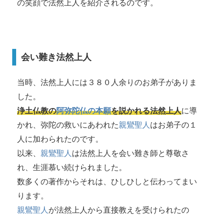
の笑顔で法然上人を紹介されるのです。
会い難き法然上人
当時、法然上人には３８０人余りのお弟子がありま
した。
浄土仏教の
阿弥陀仏の本願
を説かれる法然上人
に導
かれ、弥陀の救いにあわれた
親鸞聖人
はお弟子の１
人に加わられたのです。
以来、
親鸞聖人
は法然上人を会い難き師と尊敬さ
れ、生涯慕い続けられました。
数多くの著作からそれは、ひしひしと伝わってまい
ります。
親鸞聖人
が法然上人から直接教えを受けられたの