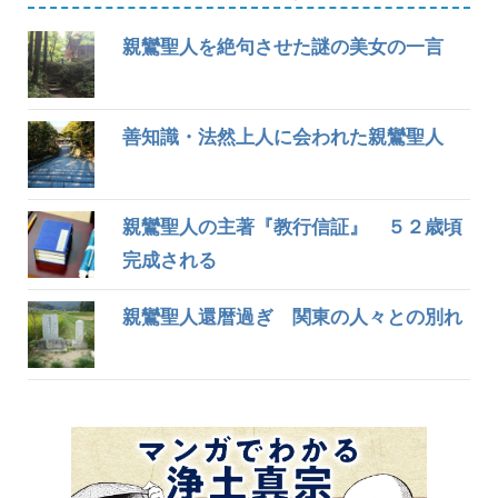
親鸞聖人を絶句させた謎の美女の一言
善知識・法然上人に会われた親鸞聖人
親鸞聖人の主著『教行信証』 ５２歳頃
完成される
親鸞聖人還暦過ぎ 関東の人々との別れ