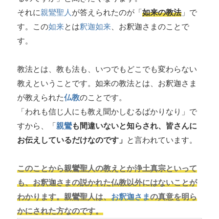
それに
親鸞聖人
が答えられたのが「
如来の教法
」で
す。この
如来
とは
釈迦如来
、お釈迦さまのことで
す。
教法とは、教も法も、いつでもどこでも変わらない
教えということです。如来の教法とは、お釈迦さま
が教えられた
仏教
のことです。
「われも信じ人にも教え聞かしむるばかりなり」で
すから、「
親鸞
も間違いないと知らされ、皆さんに
お伝えしているだけなのです」
と言われています。
このことから親鸞聖人の教えとか浄土真宗といって
も、お釈迦さまの説かれた仏教以外にはないことが
わかります。親鸞聖人は、
お釈迦さま
の真意を明ら
かにされた方なのです。