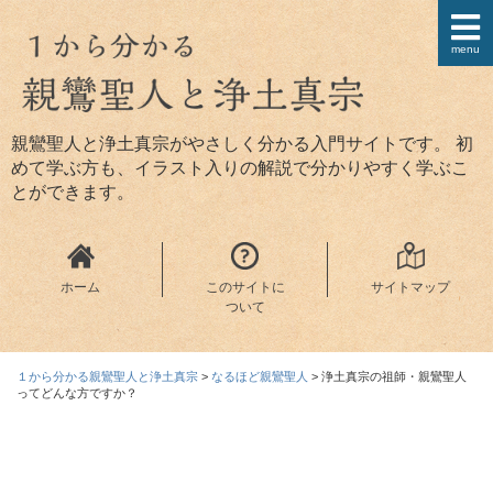
menu
親鸞聖人と浄土真宗がやさしく分かる入門サイトです。 初
めて学ぶ方も、イラスト入りの解説で分かりやすく学ぶこ
とができます。
ホーム
このサイトに
サイトマップ
ついて
１から分かる親鸞聖人と浄土真宗
>
なるほど親鸞聖人
>
浄土真宗の祖師・親鸞聖人
ってどんな方ですか？