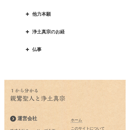
緯
親鸞聖人「私が死んだら、賀茂川
伝える苦労を表した言葉が言語道
できる？親鸞聖人の長生きの秘訣
お釈迦様物語 余命○ヵ月と宣告
へ捨てて魚に与えよ」の真意
蓮如上人物語｜戦国武将朝倉孝景
他力本願
断でした
された時、本当になすべきことは
人生の目的を明らかにされた親鸞
報恩講とはどんなこと？
は「日の善悪」を廃止して名を残
親鸞聖人還暦過ぎ 関東の人々と
何かを考える
聖人 「平生業成」とは
一期一会は大事な心がけ これ一
す
「善人なおもって往生を遂ぐ いわ
の別れ
浄土真宗のお経
つで人生観が明るく変わります
「他力本願」の誤解と本当の意味
お釈迦様物語 まず毒矢を抜け優
んや悪人をや」の意味
蓮如上人と一休和尚のとんち比べ
｜「他人まかせ」は正しい意味か
親鸞聖人４２歳・５９歳の時にあ
先順位の大切さ
三蔵法師は人の名前ではない？
｜ありのままに見るとは｜本当の
仏事
恩徳讃の意味
った果てしなき悩み
浄土真宗で特に大事にされる３つ
三蔵法師とは実はたくさんいるん
お釈迦様物語 上達よりも大切な
私とは
のお経をご存知ですか？
です
本願寺に東と西があるのはどうし
親鸞聖人と山伏・弁円の仏縁４
こと 「継続は力なり」
蓮如上人とは？｜蓮如上人と親鸞
仏説阿弥陀経とは 阿弥陀経を解
てですか？徳川家康にうまく利用
山も山 道も昔に 変わらねど
「精進する」と「精進料理」 浄
お釈迦様物語 仏弟子アナリツの
聖人の関係
説します
された
土真宗だけが精進料理がないのは
親鸞聖人と山伏・弁円の仏縁３
誓い 失敗した時の大事な心がけ
倶会一処とは 一蓮托生の意味
どうしてか？
親鸞聖人の主著、国宝『教行信
親鸞聖人と山伏・弁円の仏縁２
お釈迦様物語 私にとって本当に
証』
蓮如上人の「白骨の章」
本当の往生とは 仏教で教えられ
大切なものは何か気づかせる三人
親鸞聖人と山伏・弁円の仏縁１
る往生
の妻の話
浄土真宗では位牌はどうすればい
運営会社
ホーム
親鸞聖人の主著『教行信証』 ５
いの？
除夜の鐘はなぜ１０８回つくので
お釈迦様物語 ９９人殺した殺人
２歳頃完成される
このサイトについて