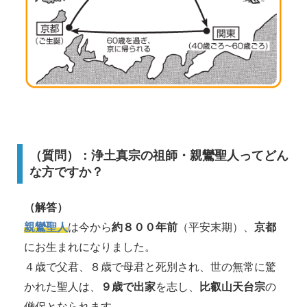
（質問）：浄土真宗の祖師・親鸞聖人ってどん
な方ですか？
（解答）
親鸞聖人
は今から
約８００年前
（平安末期）、
京都
にお生まれになりました。
４歳で父君、８歳で母君と死別され、世の無常に驚
かれた聖人は、
９歳で出家
を志し、
比叡山天台宗
の
僧侶となられます。