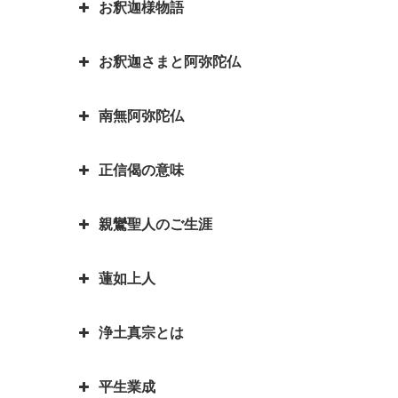
お釈迦様物語
ロン（現スリランカ）代表の名演
弥勒菩薩とよく聞くけれど、弥勒
説～
菩薩とは？｜「弥勒お先ご免」と
お釈迦さまと阿弥陀仏
は？
お釈迦様物語 長者の心を変えた
因果の道理（因果応報）の本当の
孤児・サーヤの布施の心がけ
意味｜因果応報とカルマとの関係
四苦八苦の語源は仏教｜仏教の目
南無阿弥陀仏
は？
阿弥陀如来とお釈迦さまは同じ仏
的は「抜苦与楽（ばっくよら
お釈迦様物語 仏教に飲酒を禁じ
さま？一番有名な仏さまは？
く）」です。
る不飲酒戒（ふおんじゅかい）が
正信偈の意味
「南無阿弥陀仏」と念仏を称える
できた訳
お釈迦さまとはどんな方？｜いろ
平家物語の冒頭で有名な諸行無常
ことは、どんな意味があるのです
いろなエピソードも紹介していま
とは｜一休和尚の幼い頃のとんち
お釈迦様物語 我は心田を耕す労
親鸞聖人のご生涯
か？
『正信偈（しょうしんげ）』には
す
話
働者なり 働くとは「はたをらく
何が書かれていますか？
にする」
如来と菩薩はどちらが偉いの？如
蓮如上人
親鸞聖人最期のお言葉「御臨末の
来と仏はどう違うの？
お釈迦様物語 お釈迦様と自殺志
御書」
願の娘
浄土真宗とは
カレンダーの「仏滅」は仏教と関
蓮如上人物語 真宗再興の決意
親鸞聖人・弟子一人も持たずの御
係があるのでしょうか。
お釈迦様物語 あわれむ心のない
心
蓮如上人と白骨の章 書かれた経
平生業成
ものは恵まれない
言語道断とは語源は仏教｜仏教を
親鸞聖人の教えを聞くと長生きが