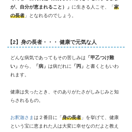
が、自分が恵まれること）」
に生きる人こそ、「
家
の長者
」となれるのでしょう。
【2】身の長者・・・ 健康で元気な人
どんな病気であってもその苦しみは
「甲乙つけ難
い」
から、
「病」
は病だれに
「丙」
と書くともいわ
れます。
健康は失ったとき、そのありがたさがしみじみと知
らされるもの。
お釈迦さま
は２番目に「
身の長者
」を挙げて、健康
という宝に恵まれた人は大変に幸せなのだよと教え