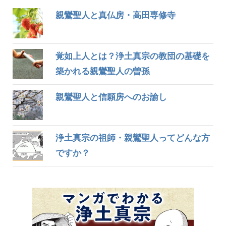
親鸞聖人と真仏房・高田専修寺
覚如上人とは？浄土真宗の教団の基礎を
築かれる親鸞聖人の曽孫
親鸞聖人と信願房へのお諭し
浄土真宗の祖師・親鸞聖人ってどんな方
ですか？