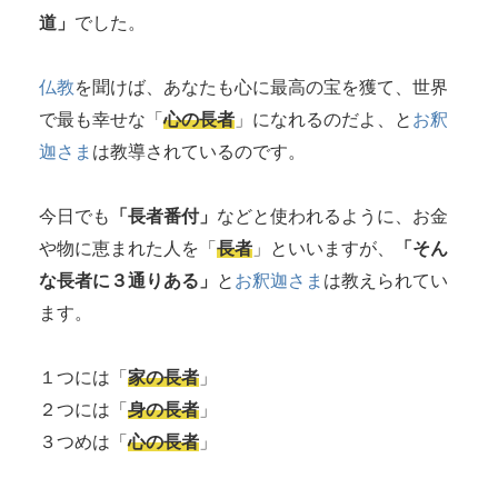
道」
でした。
仏教
を聞けば、あなたも心に最高の宝を獲て、世界
で最も幸せな「
心の長者
」になれるのだよ、と
お釈
迦さま
は教導されているのです。
今日でも
「長者番付」
などと使われるように、お金
や物に恵まれた人を「
長者
」といいますが、
「そん
な長者に３通りある」
と
お釈迦さま
は教えられてい
ます。
１つには「
家の長者
」
２つには「
身の長者
」
３つめは「
心の長者
」