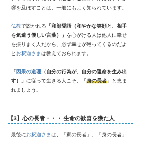
響を及ぼすことは、一般にもよく知られています。
仏教
で説かれる
「和顔愛語（和やかな笑顔と、相手
を気遣う優しい言葉）」
を心がける人は他人に幸せ
を振りまく人だから、必ず幸せが巡ってくるのだよ
と
お釈迦さま
は教えておられます。
「
因果の道理
（自分の行為が、自分の運命を生み出
す）」
に従って生きる人こそ、「
身の長者
」と恵ま
れましょう。
【3】心の長者・・・ 生命の歓喜を獲た人
最後に
お釈迦さま
は、「家の長者」、「身の長者」