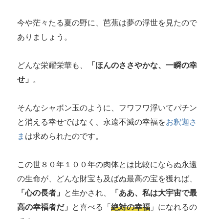
今や茫々たる夏の野に、芭蕉は夢の浮世を見たので
ありましょう。
どんな栄耀栄華も、
「ほんのささやかな、一瞬の幸
せ」
。
そんなシャボン玉のように、フワフワ浮いてパチン
と消える幸せではなく、永遠不滅の幸福を
お釈迦さ
ま
は求められたのです。
この世８０年１００年の肉体とは比較にならぬ永遠
の生命が、どんな財宝も及ばぬ最高の宝を獲れば、
「心の長者」
と生かされ、
「ああ、私は大宇宙で最
高の幸福者だ」
と喜べる「
絶対の幸福
」になれるの