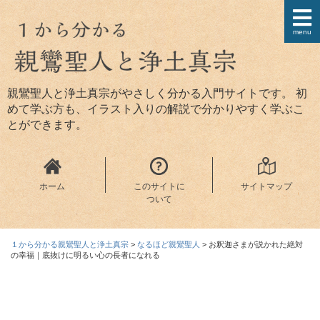
menu
親鸞聖人と浄土真宗がやさしく分かる入門サイトです。 初
めて学ぶ方も、イラスト入りの解説で分かりやすく学ぶこ
とができます。
ホーム
このサイトに
サイトマップ
ついて
１から分かる親鸞聖人と浄土真宗
>
なるほど親鸞聖人
>
お釈迦さまが説かれた絶対
の幸福｜底抜けに明るい心の長者になれる