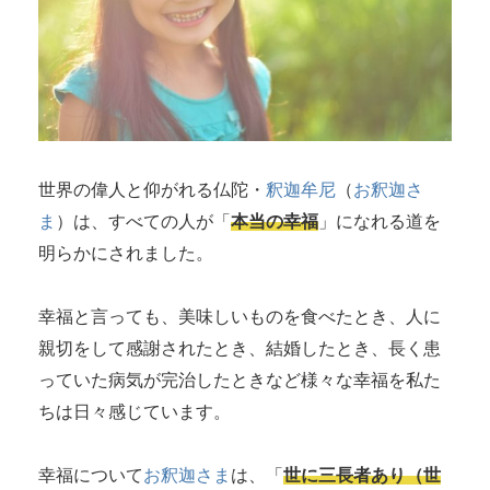
世界の偉人と仰がれる仏陀・
釈迦牟尼
（
お釈迦さ
ま
）は、すべての人が「
本当の幸福
」になれる道を
明らかにされました。
幸福と言っても、美味しいものを食べたとき、人に
親切をして感謝されたとき、結婚したとき、長く患
っていた病気が完治したときなど様々な幸福を私た
ちは日々感じています。
幸福について
お釈迦さま
は、「
世に三長者あり（世