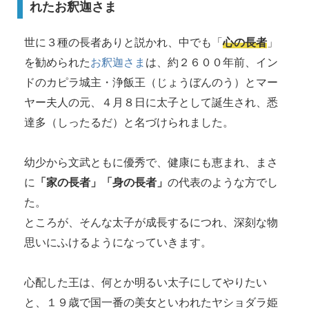
れたお釈迦さま
世に３種の長者ありと説かれ、中でも「
心の長者
」
を勧められた
お釈迦さま
は、約２６００年前、イン
ドのカピラ城主・浄飯王（じょうぼんのう）とマー
ヤー夫人の元、４月８日に太子として誕生され、悉
達多（しったるだ）と名づけられました。
幼少から文武ともに優秀で、健康にも恵まれ、まさ
に
「家の長者」
「身の長者」
の代表のような方でし
た。
ところが、そんな太子が成長するにつれ、深刻な物
思いにふけるようになっていきます。
心配した王は、何とか明るい太子にしてやりたい
と、１９歳で国一番の美女といわれたヤショダラ姫