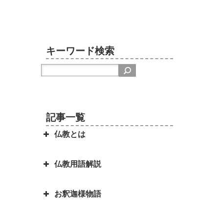
キーワード検索
記事一覧
仏教とは
仏教用語解説
日本を分割占領案から守ってくれ
たのは お釈迦さまでした ～セイ
お釈迦様物語
ロン（現スリランカ）代表の名演
弥勒菩薩とよく聞くけれど、弥勒
説～
菩薩とは？｜「弥勒お先ご免」と