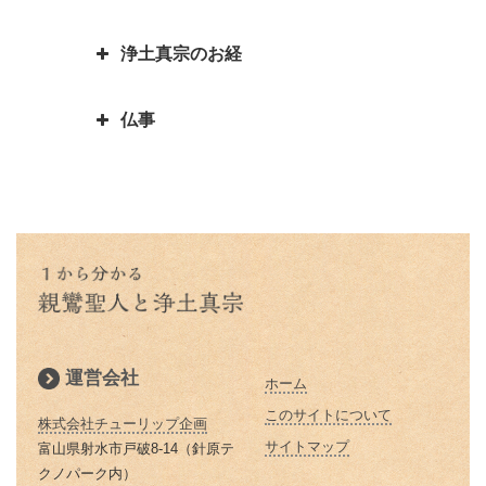
報恩講とはどんなこと？
は「日の善悪」を廃止して名を残
親鸞聖人還暦過ぎ 関東の人々と
何かを考える
聖人 「平生業成」とは
一期一会は大事な心がけ これ一
す
「善人なおもって往生を遂ぐ いわ
の別れ
浄土真宗のお経
つで人生観が明るく変わります
「他力本願」の誤解と本当の意味
お釈迦様物語 まず毒矢を抜け優
んや悪人をや」の意味
蓮如上人と一休和尚のとんち比べ
｜「他人まかせ」は正しい意味か
親鸞聖人４２歳・５９歳の時にあ
先順位の大切さ
三蔵法師は人の名前ではない？
｜ありのままに見るとは｜本当の
仏事
恩徳讃の意味
った果てしなき悩み
浄土真宗で特に大事にされる３つ
三蔵法師とは実はたくさんいるん
お釈迦様物語 上達よりも大切な
私とは
のお経をご存知ですか？
です
本願寺に東と西があるのはどうし
親鸞聖人と山伏・弁円の仏縁４
こと 「継続は力なり」
蓮如上人とは？｜蓮如上人と親鸞
仏説阿弥陀経とは 阿弥陀経を解
てですか？徳川家康にうまく利用
山も山 道も昔に 変わらねど
「精進する」と「精進料理」 浄
お釈迦様物語 仏弟子アナリツの
聖人の関係
説します
された
土真宗だけが精進料理がないのは
親鸞聖人と山伏・弁円の仏縁３
誓い 失敗した時の大事な心がけ
倶会一処とは 一蓮托生の意味
どうしてか？
親鸞聖人の主著、国宝『教行信
親鸞聖人と山伏・弁円の仏縁２
お釈迦様物語 私にとって本当に
証』
蓮如上人の「白骨の章」
本当の往生とは 仏教で教えられ
大切なものは何か気づかせる三人
親鸞聖人と山伏・弁円の仏縁１
る往生
の妻の話
浄土真宗では位牌はどうすればい
運営会社
ホーム
親鸞聖人の主著『教行信証』 ５
いの？
除夜の鐘はなぜ１０８回つくので
お釈迦様物語 ９９人殺した殺人
２歳頃完成される
このサイトについて
しょうか？
株式会社チューリップ企画
鬼オークツマラへの巧みなお釈迦
浄土真宗の葬式・法事とは
サイトマップ
富山県射水市戸破8-14（針原テ
様のお導き
親鸞聖人の田植え歌
お釈迦さまの説かれた「お経」
クノパーク内）
なぜ線香をお供えするのですか？