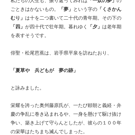
私たちの人生も、振り返ってみれば
「一炊の夢」
の
ごときはかないもの。
「夢」
という字の
「くさかん
むり」
は十を二つ書いて二十代の青年期。その下の
「四」
が四十代で壮年期。暮れゆく
「夕」
は老年期
を表すそうです。
俳聖・松尾芭蕉は、岩手県平泉を訪ねたおり、
「夏草や 兵どもが 夢の跡」
と詠みました。
栄耀を誇った奥州藤原氏が、一たび頼朝と義経・弁
慶の争乱に巻き込まれるや、一身を懸けて駆け抜け
争い、築き上げて守らんとしたが、彼らの１００年
の栄華はたちまち滅んでしまった。