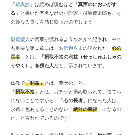
『
歎異抄
』は読めば読むほど
「真実のにおいがす
る」
と書いた有名な歴史小説家・司馬遼太郎も、そ
の妙なる香りを感じ取ったのでしょう。
親鸞聖人
の言葉が流れるような名文で記され、中で
も重要な第１章には、
お釈迦さま
の説かれた「
心の
長者
」とは、
「摂取不捨の利益（せっしゅふしゃの
りやく）」を獲た人
だと、示されています。
仏教で
「利益」
とは、
幸せ
のこと。
「
摂取不捨
」とは、ガチッと摂め取られて、捨てら
れないことですから、
「心の長者」
になった人は、
永遠に色あせることのない「
絶対の幸福
」になるの
だ、と言われているのです。