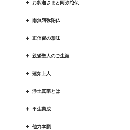
お釈迦さまと阿弥陀仏
は？
お釈迦様物語 長者の心を変えた
因果の道理（因果応報）の本当の
孤児・サーヤの布施の心がけ
意味｜因果応報とカルマとの関係
四苦八苦の語源は仏教｜仏教の目
南無阿弥陀仏
は？
阿弥陀如来とお釈迦さまは同じ仏
的は「抜苦与楽（ばっくよら
お釈迦様物語 仏教に飲酒を禁じ
さま？一番有名な仏さまは？
く）」です。
る不飲酒戒（ふおんじゅかい）が
正信偈の意味
「南無阿弥陀仏」と念仏を称える
できた訳
お釈迦さまとはどんな方？｜いろ
平家物語の冒頭で有名な諸行無常
ことは、どんな意味があるのです
いろなエピソードも紹介していま
とは｜一休和尚の幼い頃のとんち
お釈迦様物語 我は心田を耕す労
親鸞聖人のご生涯
か？
『正信偈（しょうしんげ）』には
す
話
働者なり 働くとは「はたをらく
何が書かれていますか？
にする」
如来と菩薩はどちらが偉いの？如
蓮如上人
親鸞聖人最期のお言葉「御臨末の
来と仏はどう違うの？
お釈迦様物語 お釈迦様と自殺志
御書」
願の娘
浄土真宗とは
カレンダーの「仏滅」は仏教と関
蓮如上人物語 真宗再興の決意
親鸞聖人・弟子一人も持たずの御
係があるのでしょうか。
お釈迦様物語 あわれむ心のない
心
蓮如上人と白骨の章 書かれた経
平生業成
ものは恵まれない
言語道断とは語源は仏教｜仏教を
親鸞聖人の教えを聞くと長生きが
緯
親鸞聖人「私が死んだら、賀茂川
伝える苦労を表した言葉が言語道
できる？親鸞聖人の長生きの秘訣
お釈迦様物語 余命○ヵ月と宣告
へ捨てて魚に与えよ」の真意
蓮如上人物語｜戦国武将朝倉孝景
他力本願
断でした
された時、本当になすべきことは
人生の目的を明らかにされた親鸞