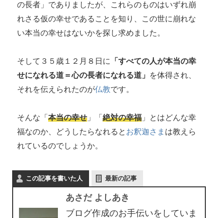
の長者」でありましたが、これらのものはいずれ崩
れさる仮の幸せであることを知り、この世に崩れな
い本当の幸せはないかを探し求めました。
そして３５歳１２月８日に
「すべての人が本当の幸
せになれる道＝心の長者になれる道」
を体得され、
それを伝えられたのが
仏教
です。
そんな「
本当の幸せ
」「
絶対の幸福
」とはどんな幸
福なのか、どうしたらなれると
お釈迦さま
は教えら
れているのでしょうか。
この記事を書いた人
最新の記事
あさだ よしあき
ブログ作成のお手伝いをしていま