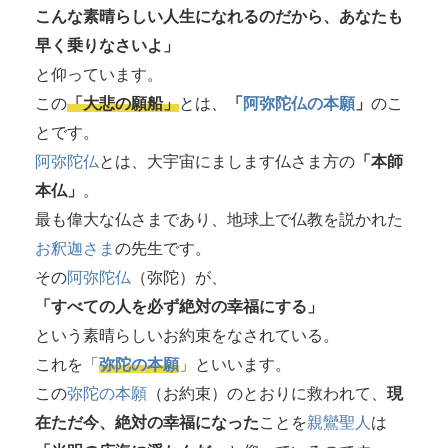
こんな素晴らしい人生になれるのだから、あなたも
早く乗りなさいよ」
と仰っています。
この
「大悲の願船」
とは、
「
阿弥陀仏の本願
」
のこ
とです。
阿弥陀仏
とは、大宇宙にまします仏さま方の
「本師
本仏」
。
最も偉大な仏さまであり、地球上で仏教を説かれた
お釈迦さま
の先生です。
その
阿弥陀仏
（弥陀）が、
「すべての人を必ず絶対の幸福にする」
という素晴らしいお約束をなされている。
これを「
弥陀の本願
」といいます。
この
弥陀の本願
（お約束）のとおりに救われて、
現
在ただ今、絶対の幸福になった
ことを
親鸞聖人
は