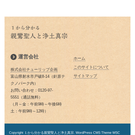
こと 「継続は力なり」
蓮如上人とは？｜蓮如上人と親鸞
仏説阿弥陀経とは 阿弥陀経を解
てですか？徳川家康にうまく利用
山も山 道も昔に 変わらねど
「精進する」と「精進料理」 浄
お釈迦様物語 仏弟子アナリツの
聖人の関係
説します
された
土真宗だけが精進料理がないのは
親鸞聖人と山伏・弁円の仏縁３
誓い 失敗した時の大事な心がけ
倶会一処とは 一蓮托生の意味
どうしてか？
親鸞聖人の主著、国宝『教行信
親鸞聖人と山伏・弁円の仏縁２
お釈迦様物語 私にとって本当に
証』
蓮如上人の「白骨の章」
本当の往生とは 仏教で教えられ
大切なものは何か気づかせる三人
親鸞聖人と山伏・弁円の仏縁１
る往生
の妻の話
浄土真宗では位牌はどうすればい
運営会社
ホーム
親鸞聖人の主著『教行信証』 ５
いの？
除夜の鐘はなぜ１０８回つくので
お釈迦様物語 ９９人殺した殺人
２歳頃完成される
このサイトについて
しょうか？
株式会社チューリップ企画
鬼オークツマラへの巧みなお釈迦
浄土真宗の葬式・法事とは
サイトマップ
富山県射水市戸破8-14（針原テ
様のお導き
親鸞聖人の田植え歌
お釈迦さまの説かれた「お経」
クノパーク内）
なぜ線香をお供えするのですか？
「経典」「仏典」とは
お問い合わせ：0120-97-
お釈迦様物語 お釈迦様はどんな
親鸞聖人関東布教・日野左衛門の
5551（通話無料）
浄土真宗の墓参りの意義
女性を美しいと仰るか
済度（４）
「ありがとう」の語源は仏教にあ
（月～金：午前9時～午後6時
る？｜「ありがとう」は仏教の
灯明（とうみょう）・仏花（ぶっ
土：午前9時～12時）
お釈迦様物語 愚かな男はだれ
親鸞聖人関東布教・日野左衛門の
「有り難し」から
か）の意味
か お金・時間の天引きの勧め
済度（３）
お釈迦さまの「天上天下唯我独
数珠・念珠の意味
Copyright １から分かる親鸞聖人と浄土真宗. WordPress CMS Theme
WSC
お釈迦様物語｜雪山童子と羅刹｜
親鸞聖人関東布教・日野左衛門の