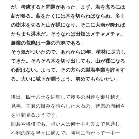
が、考慮すると問題があった。まず、塩を煮るには
薪が要る。薪をたくには木を切らねばならぬ。多く
の樹木を切ると山が裸になり、そこに大雨が降れば
たちまち洪水だ。そうなれば田畑はメチャメチャ。
農業の荒廃は一藩の荒廃である。
そう気がついたので、あれから13年、植林に尽力し
てきた。そろそろ木を切り出しても、山が裸になる
心配はない。よって、その方らの製塩事業を許可す
る。大いに城下が潤うよう、努めてもらいたい」
後日、四十六士を結集して幾多の困難を乗り越え、
見事、主君の恨みを晴らした大石の、智慮の周到さ
を垣間見るようです。
囲碁や将棋でも、強い人は何十手も先まで見通し、
不利の芽を早々に摘んで、勝利に向かって一手一