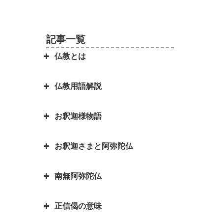
記事一覧
仏教とは
仏教用語解説
日本を分割占領案から守ってくれ
たのは お釈迦さまでした ～セイ
お釈迦様物語
ロン（現スリランカ）代表の名演
弥勒菩薩とよく聞くけれど、弥勒
説～
菩薩とは？｜「弥勒お先ご免」と
お釈迦さまと阿弥陀仏
は？
お釈迦様物語 長者の心を変えた
因果の道理（因果応報）の本当の
孤児・サーヤの布施の心がけ
意味｜因果応報とカルマとの関係
四苦八苦の語源は仏教｜仏教の目
南無阿弥陀仏
は？
阿弥陀如来とお釈迦さまは同じ仏
的は「抜苦与楽（ばっくよら
お釈迦様物語 仏教に飲酒を禁じ
さま？一番有名な仏さまは？
く）」です。
る不飲酒戒（ふおんじゅかい）が
正信偈の意味
「南無阿弥陀仏」と念仏を称える
できた訳
お釈迦さまとはどんな方？｜いろ
平家物語の冒頭で有名な諸行無常