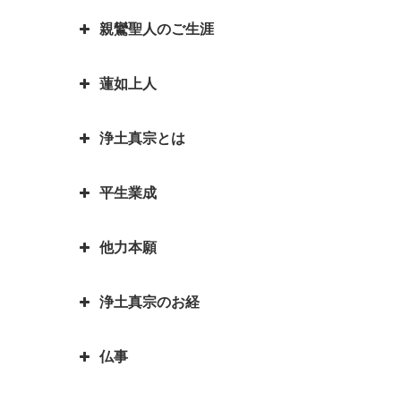
ことは、どんな意味があるのです
いろなエピソードも紹介していま
とは｜一休和尚の幼い頃のとんち
お釈迦様物語 我は心田を耕す労
親鸞聖人のご生涯
か？
『正信偈（しょうしんげ）』には
す
話
働者なり 働くとは「はたをらく
何が書かれていますか？
にする」
如来と菩薩はどちらが偉いの？如
蓮如上人
親鸞聖人最期のお言葉「御臨末の
来と仏はどう違うの？
お釈迦様物語 お釈迦様と自殺志
御書」
願の娘
浄土真宗とは
カレンダーの「仏滅」は仏教と関
蓮如上人物語 真宗再興の決意
親鸞聖人・弟子一人も持たずの御
係があるのでしょうか。
お釈迦様物語 あわれむ心のない
心
蓮如上人と白骨の章 書かれた経
平生業成
ものは恵まれない
言語道断とは語源は仏教｜仏教を
親鸞聖人の教えを聞くと長生きが
緯
親鸞聖人「私が死んだら、賀茂川
伝える苦労を表した言葉が言語道
できる？親鸞聖人の長生きの秘訣
お釈迦様物語 余命○ヵ月と宣告
へ捨てて魚に与えよ」の真意
蓮如上人物語｜戦国武将朝倉孝景
他力本願
断でした
された時、本当になすべきことは
人生の目的を明らかにされた親鸞
報恩講とはどんなこと？
は「日の善悪」を廃止して名を残
親鸞聖人還暦過ぎ 関東の人々と
何かを考える
聖人 「平生業成」とは
一期一会は大事な心がけ これ一
す
「善人なおもって往生を遂ぐ いわ
の別れ
浄土真宗のお経
つで人生観が明るく変わります
「他力本願」の誤解と本当の意味
お釈迦様物語 まず毒矢を抜け優
んや悪人をや」の意味
蓮如上人と一休和尚のとんち比べ
｜「他人まかせ」は正しい意味か
親鸞聖人４２歳・５９歳の時にあ
先順位の大切さ
三蔵法師は人の名前ではない？
｜ありのままに見るとは｜本当の
仏事
恩徳讃の意味
った果てしなき悩み
浄土真宗で特に大事にされる３つ
三蔵法師とは実はたくさんいるん
お釈迦様物語 上達よりも大切な
私とは
のお経をご存知ですか？
です
本願寺に東と西があるのはどうし
親鸞聖人と山伏・弁円の仏縁４