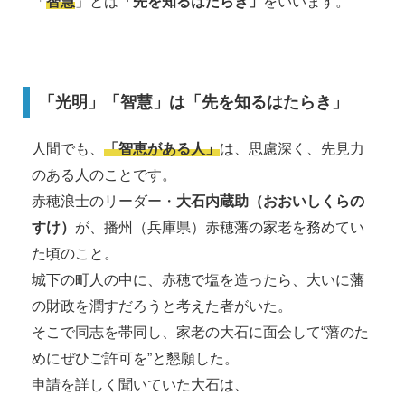
「
智慧
」とは
「先を知るはたらき」
をいいます。
「光明」「智慧」は「先を知るはたらき」
人間でも、
「智恵がある人」
は、思慮深く、先見力
のある人のことです。
赤穂浪士のリーダー・
大石内蔵助（おおいしくらの
すけ）
が、播州（兵庫県）赤穂藩の家老を務めてい
た頃のこと。
城下の町人の中に、赤穂で塩を造ったら、大いに藩
の財政を潤すだろうと考えた者がいた。
そこで同志を帯同し、家老の大石に面会して“藩のた
めにぜひご許可を”と懇願した。
申請を詳しく聞いていた大石は、