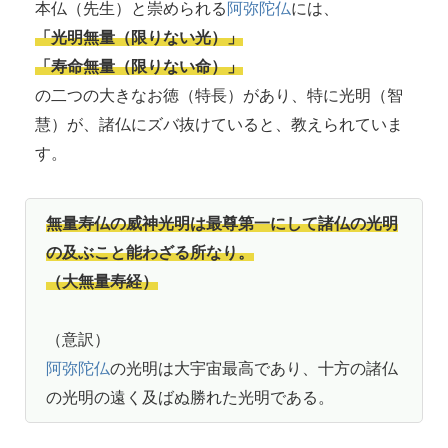
本仏（先生）と崇められる
阿弥陀仏
には、
「光明無量（限りない光）」
「寿命無量（限りない命）」
の二つの大きなお徳（特長）があり、特に光明（智
慧）が、諸仏にズバ抜けていると、教えられていま
す。
無量寿仏の威神光明は最尊第一にして諸仏の光明
の及ぶこと能わざる所なり。
（大無量寿経）
（意訳）
阿弥陀仏
の光明は大宇宙最高であり、十方の諸仏
の光明の遠く及ばぬ勝れた光明である。