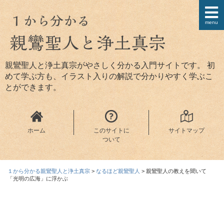
menu
親鸞聖人と浄土真宗がやさしく分かる入門サイトです。 初
めて学ぶ方も、イラスト入りの解説で分かりやすく学ぶこ
とができます。
ホーム
このサイトに
サイトマップ
ついて
１から分かる親鸞聖人と浄土真宗
>
なるほど親鸞聖人
>
親鸞聖人の教えを聞いて
「光明の広海」に浮かぶ