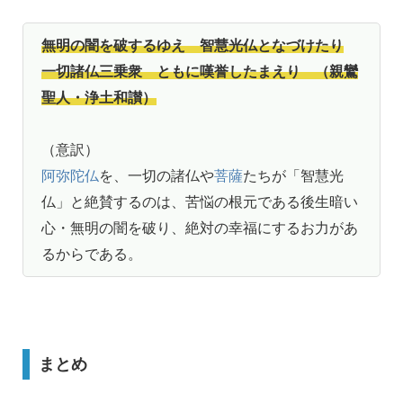
無明の闇を破するゆえ 智慧光仏となづけたり
一切諸仏三乗衆 ともに嘆誉したまえり （親鸞
聖人・浄土和讃）
（意訳）
阿弥陀仏
を、一切の諸仏や
菩薩
たちが「智慧光
仏」と絶賛するのは、苦悩の根元である後生暗い
心・無明の闇を破り、絶対の幸福にするお力があ
るからである。
まとめ