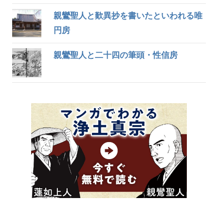
親鸞聖人と歎異抄を書いたといわれる唯
円房
親鸞聖人と二十四の筆頭・性信房