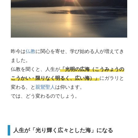
昨今は
仏教
に関心を寄せ、学び始める人が増えてき
ました。
仏教を聞くと、人生が
「光明の広海（こうみょうの
こうかい・限りなく明るく、広い海）」
にガラリと
変わる、と
親鸞聖人
は仰います。
では、どう変わるのでしょう。
人生が「光り輝く広々とした海」になる