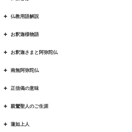
仏教用語解説
日本を分割占領案から守ってくれ
たのは お釈迦さまでした ～セイ
お釈迦様物語
ロン（現スリランカ）代表の名演
弥勒菩薩とよく聞くけれど、弥勒
説～
菩薩とは？｜「弥勒お先ご免」と
お釈迦さまと阿弥陀仏
は？
お釈迦様物語 長者の心を変えた
因果の道理（因果応報）の本当の
孤児・サーヤの布施の心がけ
意味｜因果応報とカルマとの関係
四苦八苦の語源は仏教｜仏教の目
南無阿弥陀仏
は？
阿弥陀如来とお釈迦さまは同じ仏
的は「抜苦与楽（ばっくよら
お釈迦様物語 仏教に飲酒を禁じ
さま？一番有名な仏さまは？
く）」です。
る不飲酒戒（ふおんじゅかい）が
正信偈の意味
「南無阿弥陀仏」と念仏を称える
できた訳
お釈迦さまとはどんな方？｜いろ
平家物語の冒頭で有名な諸行無常
ことは、どんな意味があるのです
いろなエピソードも紹介していま
とは｜一休和尚の幼い頃のとんち
お釈迦様物語 我は心田を耕す労
親鸞聖人のご生涯
か？
『正信偈（しょうしんげ）』には
す
話
働者なり 働くとは「はたをらく
何が書かれていますか？
にする」
如来と菩薩はどちらが偉いの？如
蓮如上人
親鸞聖人最期のお言葉「御臨末の
来と仏はどう違うの？