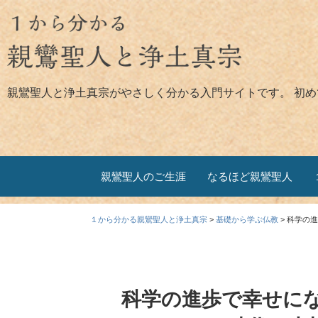
親鸞聖人と浄土真宗がやさしく分かる入門サイトです。 初
親鸞聖人のご生涯
なるほど親鸞聖人
１から分かる親鸞聖人と浄土真宗
>
基礎から学ぶ仏教
>
科学の進
科学の進歩で幸せに