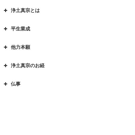
お釈迦様物語 お釈迦様と自殺志
御書」
願の娘
浄土真宗とは
カレンダーの「仏滅」は仏教と関
蓮如上人物語 真宗再興の決意
親鸞聖人・弟子一人も持たずの御
係があるのでしょうか。
お釈迦様物語 あわれむ心のない
心
蓮如上人と白骨の章 書かれた経
平生業成
ものは恵まれない
言語道断とは語源は仏教｜仏教を
親鸞聖人の教えを聞くと長生きが
緯
親鸞聖人「私が死んだら、賀茂川
伝える苦労を表した言葉が言語道
できる？親鸞聖人の長生きの秘訣
お釈迦様物語 余命○ヵ月と宣告
へ捨てて魚に与えよ」の真意
蓮如上人物語｜戦国武将朝倉孝景
他力本願
断でした
された時、本当になすべきことは
人生の目的を明らかにされた親鸞
報恩講とはどんなこと？
は「日の善悪」を廃止して名を残
親鸞聖人還暦過ぎ 関東の人々と
何かを考える
聖人 「平生業成」とは
一期一会は大事な心がけ これ一
す
「善人なおもって往生を遂ぐ いわ
の別れ
浄土真宗のお経
つで人生観が明るく変わります
「他力本願」の誤解と本当の意味
お釈迦様物語 まず毒矢を抜け優
んや悪人をや」の意味
蓮如上人と一休和尚のとんち比べ
｜「他人まかせ」は正しい意味か
親鸞聖人４２歳・５９歳の時にあ
先順位の大切さ
三蔵法師は人の名前ではない？
｜ありのままに見るとは｜本当の
仏事
恩徳讃の意味
った果てしなき悩み
浄土真宗で特に大事にされる３つ
三蔵法師とは実はたくさんいるん
お釈迦様物語 上達よりも大切な
私とは
のお経をご存知ですか？
です
本願寺に東と西があるのはどうし
親鸞聖人と山伏・弁円の仏縁４
こと 「継続は力なり」
蓮如上人とは？｜蓮如上人と親鸞
仏説阿弥陀経とは 阿弥陀経を解
てですか？徳川家康にうまく利用
山も山 道も昔に 変わらねど
「精進する」と「精進料理」 浄
お釈迦様物語 仏弟子アナリツの
聖人の関係
説します
された
土真宗だけが精進料理がないのは
親鸞聖人と山伏・弁円の仏縁３
誓い 失敗した時の大事な心がけ
倶会一処とは 一蓮托生の意味
どうしてか？
親鸞聖人の主著、国宝『教行信
親鸞聖人と山伏・弁円の仏縁２
お釈迦様物語 私にとって本当に