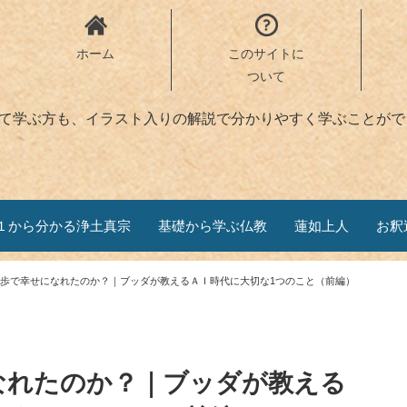
ホーム
このサイトに
ついて
めて学ぶ方も、イラスト入りの解説で分かりやすく学ぶことがで
１から分かる浄土真宗
基礎から学ぶ仏教
蓮如上人
お釈
歩で幸せになれたのか？｜ブッダが教えるＡＩ時代に大切な1つのこと（前編）
なれたのか？｜ブッダが教える