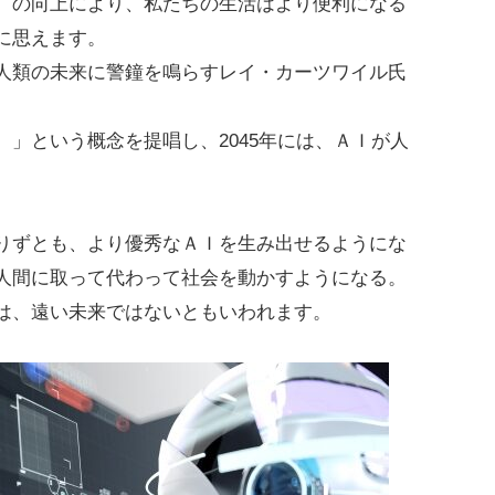
）の向上により、私たちの生活はより便利になる
に思えます。
人類の未来に警鐘を鳴らすレイ・カーツワイル氏
」という概念を提唱し、2045年には、ＡＩが人
。
りずとも、より優秀なＡＩを生み出せるようにな
人間に取って代わって社会を動かすようになる。
は、遠い未来ではないともいわれます。