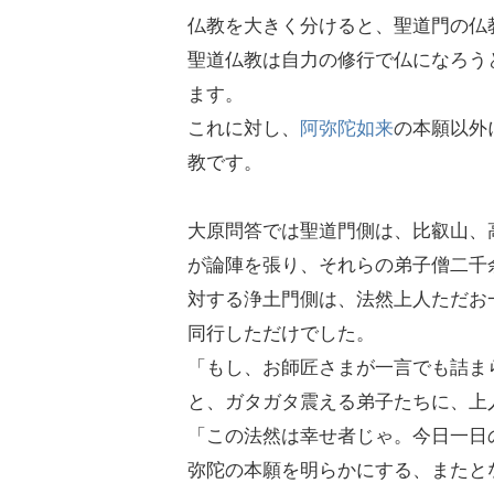
仏教を大きく分けると、聖道門の仏
聖道仏教は自力の修行で仏になろう
ます。
これに対し、
阿弥陀如来
の本願以外
教です。
大原問答では聖道門側は、比叡山、
が論陣を張り、それらの弟子僧二千
対する浄土門側は、法然上人ただお
同行しただけでした。
「もし、お師匠さまが一言でも詰ま
と、ガタガタ震える弟子たちに、上
「この法然は幸せ者じゃ。今日一日
弥陀の本願を明らかにする、またと