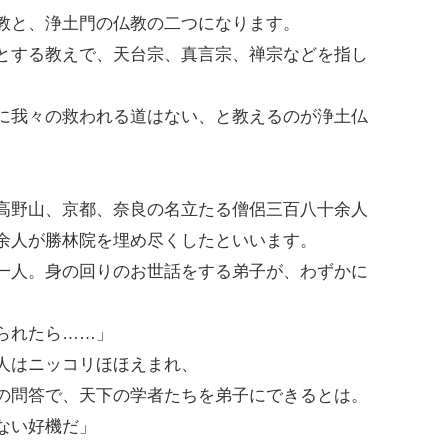
教と、浄土門の仏教の二つになります。
とする教えで、天台宗、真言宗、禅宗などを指し
に我々の救われる道はない、と教えるのが浄土仏
高野山、京都、奈良の名立たる僧侶三百八十余人
余人が勝林院を埋め尽くしたといいます。
一人。身の回りのお世話をする弟子が、わずかに
られたら……」
人はニッコリほほえまれ、
の問答で、天下の学者たちを弟子にできるとは。
ない好機だ」