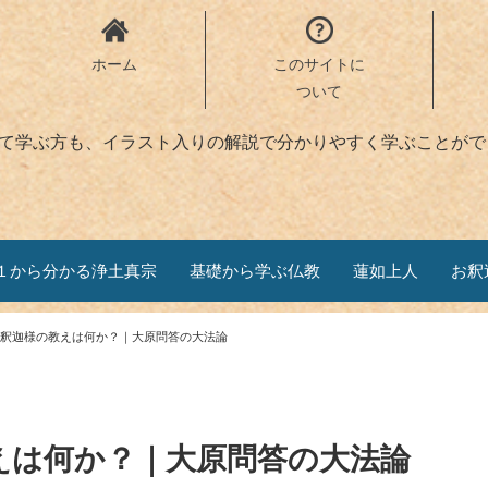
ホーム
このサイトに
ついて
めて学ぶ方も、イラスト入りの解説で分かりやすく学ぶことがで
１から分かる浄土真宗
基礎から学ぶ仏教
蓮如上人
お釈
釈迦様の教えは何か？｜大原問答の大法論
えは何か？｜大原問答の大法論