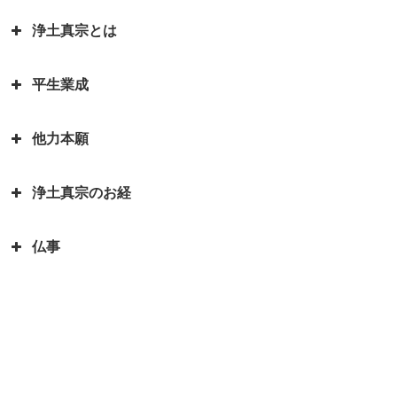
お釈迦様物語 お釈迦様と自殺志
御書」
願の娘
浄土真宗とは
カレンダーの「仏滅」は仏教と関
蓮如上人物語 真宗再興の決意
親鸞聖人・弟子一人も持たずの御
係があるのでしょうか。
お釈迦様物語 あわれむ心のない
心
蓮如上人と白骨の章 書かれた経
平生業成
ものは恵まれない
言語道断とは語源は仏教｜仏教を
親鸞聖人の教えを聞くと長生きが
緯
親鸞聖人「私が死んだら、賀茂川
伝える苦労を表した言葉が言語道
できる？親鸞聖人の長生きの秘訣
お釈迦様物語 余命○ヵ月と宣告
へ捨てて魚に与えよ」の真意
蓮如上人物語｜戦国武将朝倉孝景
他力本願
断でした
された時、本当になすべきことは
人生の目的を明らかにされた親鸞
報恩講とはどんなこと？
は「日の善悪」を廃止して名を残
親鸞聖人還暦過ぎ 関東の人々と
何かを考える
聖人 「平生業成」とは
一期一会は大事な心がけ これ一
す
「善人なおもって往生を遂ぐ いわ
の別れ
浄土真宗のお経
つで人生観が明るく変わります
「他力本願」の誤解と本当の意味
お釈迦様物語 まず毒矢を抜け優
んや悪人をや」の意味
蓮如上人と一休和尚のとんち比べ
｜「他人まかせ」は正しい意味か
親鸞聖人４２歳・５９歳の時にあ
先順位の大切さ
三蔵法師は人の名前ではない？
｜ありのままに見るとは｜本当の
仏事
恩徳讃の意味
った果てしなき悩み
浄土真宗で特に大事にされる３つ
三蔵法師とは実はたくさんいるん
お釈迦様物語 上達よりも大切な
私とは
のお経をご存知ですか？
です
本願寺に東と西があるのはどうし
親鸞聖人と山伏・弁円の仏縁４
こと 「継続は力なり」
蓮如上人とは？｜蓮如上人と親鸞
仏説阿弥陀経とは 阿弥陀経を解
てですか？徳川家康にうまく利用
山も山 道も昔に 変わらねど
「精進する」と「精進料理」 浄
お釈迦様物語 仏弟子アナリツの
聖人の関係
説します
された
土真宗だけが精進料理がないのは
親鸞聖人と山伏・弁円の仏縁３
誓い 失敗した時の大事な心がけ
倶会一処とは 一蓮托生の意味
どうしてか？
親鸞聖人の主著、国宝『教行信
親鸞聖人と山伏・弁円の仏縁２
お釈迦様物語 私にとって本当に