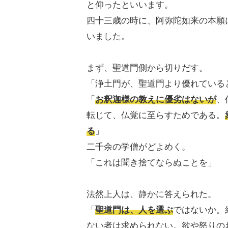
と仰ったといいます。
四十三歳の時に、阿弥陀如来の本願
いました。
まず、聖道門側から切りだす。
「浄土門が、聖道門より優れている
「
お釈迦様の教えに優劣はないが
、
転じて、仏覚に至らすためである。
る
」
二千余の学僧がどよめく。
「これは聞き捨てならぬことを」
法然上人は、静かに答えられた。
「
聖道門は、人を選ぶ
ではないか。
ない者は求められない。欲や怒りの