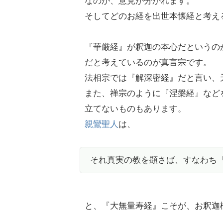
なのか、意見が分かれます。
そしてどのお経を出世本懐経と考え
『華厳経』が釈迦の本心だというの
だと考えているのが真言宗です。
法相宗では『解深密経』だと言い、
また、禅宗のように『涅槃経』など
立てないものもあります。
親鸞聖人
は、
それ真実の教を顕さば、すなわち
と、『大無量寿経』こそが、お釈迦