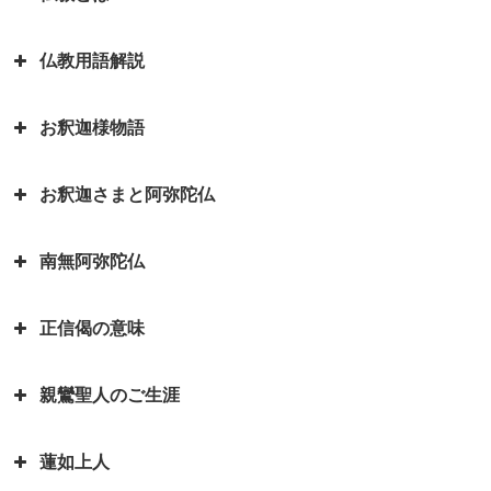
仏教用語解説
日本を分割占領案から守ってくれ
たのは お釈迦さまでした ～セイ
お釈迦様物語
ロン（現スリランカ）代表の名演
弥勒菩薩とよく聞くけれど、弥勒
説～
菩薩とは？｜「弥勒お先ご免」と
お釈迦さまと阿弥陀仏
は？
お釈迦様物語 長者の心を変えた
因果の道理（因果応報）の本当の
孤児・サーヤの布施の心がけ
意味｜因果応報とカルマとの関係
四苦八苦の語源は仏教｜仏教の目
南無阿弥陀仏
は？
阿弥陀如来とお釈迦さまは同じ仏
的は「抜苦与楽（ばっくよら
お釈迦様物語 仏教に飲酒を禁じ
さま？一番有名な仏さまは？
く）」です。
る不飲酒戒（ふおんじゅかい）が
正信偈の意味
「南無阿弥陀仏」と念仏を称える
できた訳
お釈迦さまとはどんな方？｜いろ
平家物語の冒頭で有名な諸行無常
ことは、どんな意味があるのです
いろなエピソードも紹介していま
とは｜一休和尚の幼い頃のとんち
お釈迦様物語 我は心田を耕す労
親鸞聖人のご生涯
か？
『正信偈（しょうしんげ）』には
す
話
働者なり 働くとは「はたをらく
何が書かれていますか？
にする」
如来と菩薩はどちらが偉いの？如
蓮如上人
親鸞聖人最期のお言葉「御臨末の
来と仏はどう違うの？