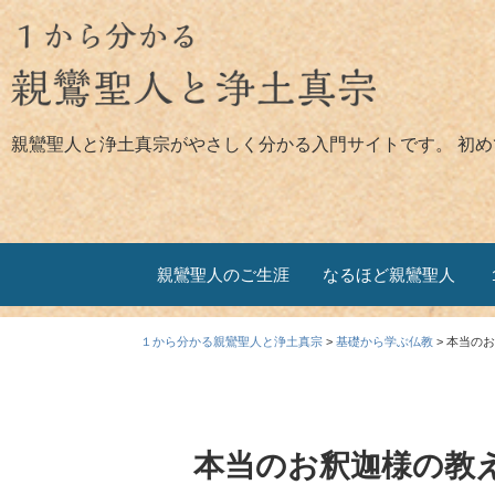
親鸞聖人と浄土真宗がやさしく分かる入門サイトです。 初
親鸞聖人のご生涯
なるほど親鸞聖人
１から分かる親鸞聖人と浄土真宗
>
基礎から学ぶ仏教
>
本当のお
本当のお釈迦様の教