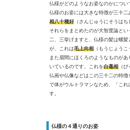
仏様がどのようなお姿なのかについ
仏様のお姿には大きな特徴が三十二
相八十種好
（さんじゅうにそうはち
それらをまとめたのが大智度論とい
二、三挙げますと、仏様の髪は螺髪
が、これは
毛上向相
（もうじょうこ
また眉間にほくろのようなものがあ
いているのです。これを
白毫相
（び
仏画や仏像などはこの三十二の特徴
で体がウルトラマンなため、「これ
す。
仏様の４通りのお姿