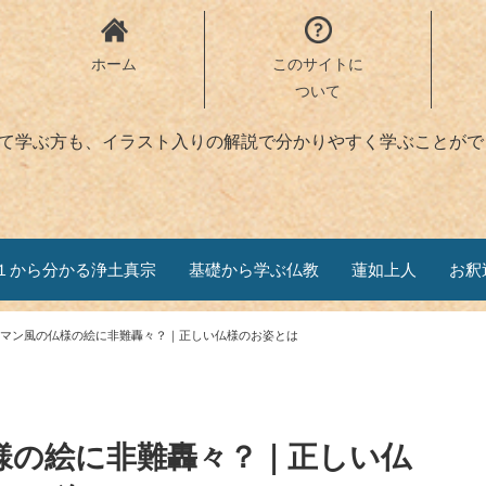
ホーム
このサイトに
ついて
めて学ぶ方も、イラスト入りの解説で分かりやすく学ぶことがで
１から分かる浄土真宗
基礎から学ぶ仏教
蓮如上人
お釈
マン風の仏様の絵に非難轟々？｜正しい仏様のお姿とは
様の絵に非難轟々？｜正しい仏