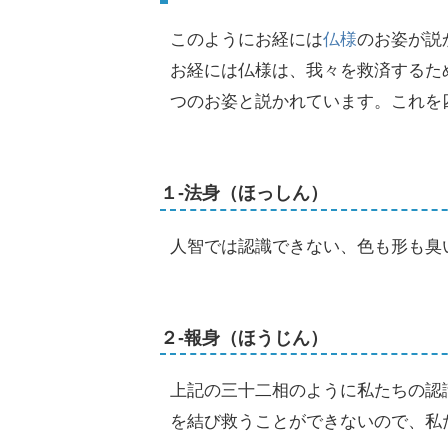
このようにお経には
仏様
のお姿が説
お経には仏様は、我々を救済するた
つのお姿と説かれています。これを
１-法身（ほっしん）
人智では認識できない、色も形も臭
２-報身（ほうじん）
上記の三十二相のように私たちの認
を結び救うことができないので、私