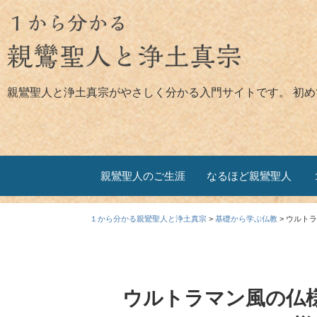
親鸞聖人と浄土真宗がやさしく分かる入門サイトです。 初
親鸞聖人のご生涯
なるほど親鸞聖人
１から分かる親鸞聖人と浄土真宗
>
基礎から学ぶ仏教
>
ウルトラ
ウルトラマン風の仏