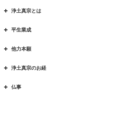
お釈迦様物語 お釈迦様と自殺志
御書」
願の娘
浄土真宗とは
カレンダーの「仏滅」は仏教と関
蓮如上人物語 真宗再興の決意
親鸞聖人・弟子一人も持たずの御
係があるのでしょうか。
お釈迦様物語 あわれむ心のない
心
蓮如上人と白骨の章 書かれた経
平生業成
ものは恵まれない
言語道断とは語源は仏教｜仏教を
親鸞聖人の教えを聞くと長生きが
緯
親鸞聖人「私が死んだら、賀茂川
伝える苦労を表した言葉が言語道
できる？親鸞聖人の長生きの秘訣
お釈迦様物語 余命○ヵ月と宣告
へ捨てて魚に与えよ」の真意
蓮如上人物語｜戦国武将朝倉孝景
他力本願
断でした
された時、本当になすべきことは
人生の目的を明らかにされた親鸞
報恩講とはどんなこと？
は「日の善悪」を廃止して名を残
親鸞聖人還暦過ぎ 関東の人々と
何かを考える
聖人 「平生業成」とは
一期一会は大事な心がけ これ一
す
「善人なおもって往生を遂ぐ いわ
の別れ
浄土真宗のお経
つで人生観が明るく変わります
「他力本願」の誤解と本当の意味
お釈迦様物語 まず毒矢を抜け優
んや悪人をや」の意味
蓮如上人と一休和尚のとんち比べ
｜「他人まかせ」は正しい意味か
親鸞聖人４２歳・５９歳の時にあ
先順位の大切さ
三蔵法師は人の名前ではない？
｜ありのままに見るとは｜本当の
仏事
恩徳讃の意味
った果てしなき悩み
浄土真宗で特に大事にされる３つ
三蔵法師とは実はたくさんいるん
お釈迦様物語 上達よりも大切な
私とは
のお経をご存知ですか？
です
本願寺に東と西があるのはどうし
親鸞聖人と山伏・弁円の仏縁４
こと 「継続は力なり」
蓮如上人とは？｜蓮如上人と親鸞
仏説阿弥陀経とは 阿弥陀経を解
てですか？徳川家康にうまく利用
山も山 道も昔に 変わらねど
「精進する」と「精進料理」 浄
お釈迦様物語 仏弟子アナリツの
聖人の関係
説します
された
土真宗だけが精進料理がないのは
親鸞聖人と山伏・弁円の仏縁３
誓い 失敗した時の大事な心がけ
倶会一処とは 一蓮托生の意味
どうしてか？
親鸞聖人の主著、国宝『教行信
親鸞聖人と山伏・弁円の仏縁２
お釈迦様物語 私にとって本当に