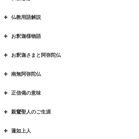
仏教用語解説
日本を分割占領案から守ってくれ
たのは お釈迦さまでした ～セイ
お釈迦様物語
ロン（現スリランカ）代表の名演
弥勒菩薩とよく聞くけれど、弥勒
説～
菩薩とは？｜「弥勒お先ご免」と
お釈迦さまと阿弥陀仏
は？
お釈迦様物語 長者の心を変えた
因果の道理（因果応報）の本当の
孤児・サーヤの布施の心がけ
意味｜因果応報とカルマとの関係
四苦八苦の語源は仏教｜仏教の目
南無阿弥陀仏
は？
阿弥陀如来とお釈迦さまは同じ仏
的は「抜苦与楽（ばっくよら
お釈迦様物語 仏教に飲酒を禁じ
さま？一番有名な仏さまは？
く）」です。
る不飲酒戒（ふおんじゅかい）が
正信偈の意味
「南無阿弥陀仏」と念仏を称える
できた訳
お釈迦さまとはどんな方？｜いろ
平家物語の冒頭で有名な諸行無常
ことは、どんな意味があるのです
いろなエピソードも紹介していま
とは｜一休和尚の幼い頃のとんち
お釈迦様物語 我は心田を耕す労
親鸞聖人のご生涯
か？
『正信偈（しょうしんげ）』には
す
話
働者なり 働くとは「はたをらく
何が書かれていますか？
にする」
如来と菩薩はどちらが偉いの？如
蓮如上人
親鸞聖人最期のお言葉「御臨末の
来と仏はどう違うの？