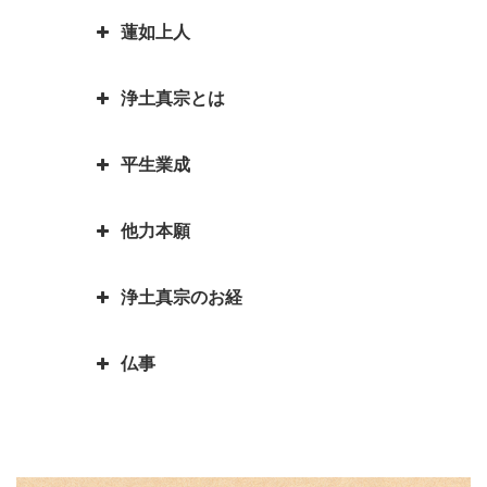
何が書かれていますか？
にする」
如来と菩薩はどちらが偉いの？如
蓮如上人
親鸞聖人最期のお言葉「御臨末の
来と仏はどう違うの？
お釈迦様物語 お釈迦様と自殺志
御書」
願の娘
浄土真宗とは
カレンダーの「仏滅」は仏教と関
蓮如上人物語 真宗再興の決意
親鸞聖人・弟子一人も持たずの御
係があるのでしょうか。
お釈迦様物語 あわれむ心のない
心
蓮如上人と白骨の章 書かれた経
平生業成
ものは恵まれない
言語道断とは語源は仏教｜仏教を
親鸞聖人の教えを聞くと長生きが
緯
親鸞聖人「私が死んだら、賀茂川
伝える苦労を表した言葉が言語道
できる？親鸞聖人の長生きの秘訣
お釈迦様物語 余命○ヵ月と宣告
へ捨てて魚に与えよ」の真意
蓮如上人物語｜戦国武将朝倉孝景
他力本願
断でした
された時、本当になすべきことは
人生の目的を明らかにされた親鸞
報恩講とはどんなこと？
は「日の善悪」を廃止して名を残
親鸞聖人還暦過ぎ 関東の人々と
何かを考える
聖人 「平生業成」とは
一期一会は大事な心がけ これ一
す
「善人なおもって往生を遂ぐ いわ
の別れ
浄土真宗のお経
つで人生観が明るく変わります
「他力本願」の誤解と本当の意味
お釈迦様物語 まず毒矢を抜け優
んや悪人をや」の意味
蓮如上人と一休和尚のとんち比べ
｜「他人まかせ」は正しい意味か
親鸞聖人４２歳・５９歳の時にあ
先順位の大切さ
三蔵法師は人の名前ではない？
｜ありのままに見るとは｜本当の
仏事
恩徳讃の意味
った果てしなき悩み
浄土真宗で特に大事にされる３つ
三蔵法師とは実はたくさんいるん
お釈迦様物語 上達よりも大切な
私とは
のお経をご存知ですか？
です
本願寺に東と西があるのはどうし
親鸞聖人と山伏・弁円の仏縁４
こと 「継続は力なり」
蓮如上人とは？｜蓮如上人と親鸞
仏説阿弥陀経とは 阿弥陀経を解
てですか？徳川家康にうまく利用
山も山 道も昔に 変わらねど
「精進する」と「精進料理」 浄
お釈迦様物語 仏弟子アナリツの
聖人の関係
説します
された