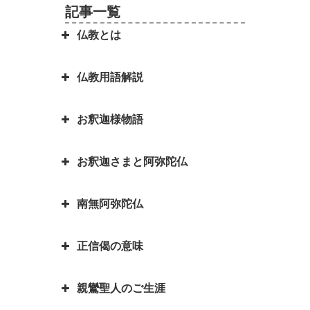
記事一覧
仏教とは
仏教用語解説
日本を分割占領案から守ってくれ
たのは お釈迦さまでした ～セイ
お釈迦様物語
ロン（現スリランカ）代表の名演
弥勒菩薩とよく聞くけれど、弥勒
説～
菩薩とは？｜「弥勒お先ご免」と
お釈迦さまと阿弥陀仏
は？
お釈迦様物語 長者の心を変えた
因果の道理（因果応報）の本当の
孤児・サーヤの布施の心がけ
意味｜因果応報とカルマとの関係
四苦八苦の語源は仏教｜仏教の目
南無阿弥陀仏
は？
阿弥陀如来とお釈迦さまは同じ仏
的は「抜苦与楽（ばっくよら
お釈迦様物語 仏教に飲酒を禁じ
さま？一番有名な仏さまは？
く）」です。
る不飲酒戒（ふおんじゅかい）が
正信偈の意味
「南無阿弥陀仏」と念仏を称える
できた訳
お釈迦さまとはどんな方？｜いろ
平家物語の冒頭で有名な諸行無常
ことは、どんな意味があるのです
いろなエピソードも紹介していま
とは｜一休和尚の幼い頃のとんち
お釈迦様物語 我は心田を耕す労
親鸞聖人のご生涯
か？
『正信偈（しょうしんげ）』には
す
話
働者なり 働くとは「はたをらく