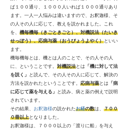
ば１００通り、１０００人いれば１０００通りあり
ます。一人一人悩みは違いますので、お釈迦様、そ
の人その人に応じて、教えを説かれました。これ
を、
機毎機毎（きごときごと）、対機説法（たいき
せっぽう）、応病与薬（おうびょうよやく）
といい
ます。
機毎機毎とは、機とは人のことで、その人その人
に、ということです。
対機説法
とは
「機に対して法
を説く」
と読んで、その人その人に応じて、解決の
方法を説かれたということです。
応病与薬
とは
「病
に応じて薬を与える」
と読み、病と薬の例えで説明
されています。
その結果、
お釈迦様
の説かれた
お経
の数
は、
７００
０冊以上
となりました。
お釈迦様は、７０００以上の「渡りに船」を与え