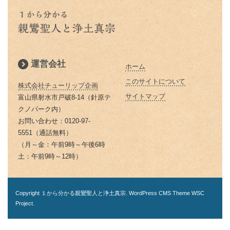
土真宗だけが精進料理がないのは
親鸞聖人と山伏・弁円の仏縁３
誓い 失敗した時の大事な心がけ
倶会一処とは 一蓮托生の意味
どうしてか？
親鸞聖人の主著、国宝『教行信
親鸞聖人と山伏・弁円の仏縁２
お釈迦様物語 私にとって本当に
証』
蓮如上人の「白骨の章」
本当の往生とは 仏教で教えられ
大切なものは何か気づかせる三人
親鸞聖人と山伏・弁円の仏縁１
る往生
の妻の話
浄土真宗では位牌はどうすればい
運営会社
ホーム
親鸞聖人の主著『教行信証』 ５
いの？
除夜の鐘はなぜ１０８回つくので
お釈迦様物語 ９９人殺した殺人
２歳頃完成される
このサイトについて
しょうか？
株式会社チューリップ企画
鬼オークツマラへの巧みなお釈迦
浄土真宗の葬式・法事とは
サイトマップ
富山県射水市戸破8-14（針原テ
様のお導き
親鸞聖人の田植え歌
お釈迦さまの説かれた「お経」
クノパーク内）
なぜ線香をお供えするのですか？
「経典」「仏典」とは
お問い合わせ：0120-97-
お釈迦様物語 お釈迦様はどんな
親鸞聖人関東布教・日野左衛門の
5551（通話無料）
浄土真宗の墓参りの意義
女性を美しいと仰るか
済度（４）
「ありがとう」の語源は仏教にあ
（月～金：午前9時～午後6時
る？｜「ありがとう」は仏教の
灯明（とうみょう）・仏花（ぶっ
土：午前9時～12時）
お釈迦様物語 愚かな男はだれ
親鸞聖人関東布教・日野左衛門の
「有り難し」から
か）の意味
か お金・時間の天引きの勧め
済度（３）
お釈迦さまの「天上天下唯我独
数珠・念珠の意味
Copyright １から分かる親鸞聖人と浄土真宗. WordPress CMS Theme
WSC
お釈迦様物語｜雪山童子と羅刹｜
親鸞聖人関東布教・日野左衛門の
Project
.
尊」の本当の意味をご存知ですか
いろは歌にこめられた深い意味と
済度（２）
浄土真宗とお盆とは
は
「自業自得」の正しい意味は？ 本