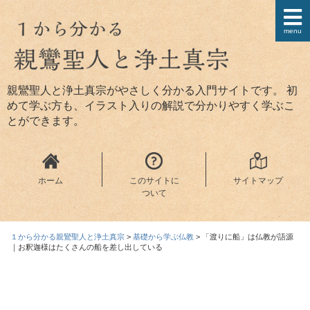
menu
親鸞聖人と浄土真宗がやさしく分かる入門サイトです。 初
めて学ぶ方も、イラスト入りの解説で分かりやすく学ぶこ
とができます。
ホーム
このサイトに
サイトマップ
ついて
１から分かる親鸞聖人と浄土真宗
>
基礎から学ぶ仏教
>
「渡りに船」は仏教が語源
｜お釈迦様はたくさんの船を差し出している