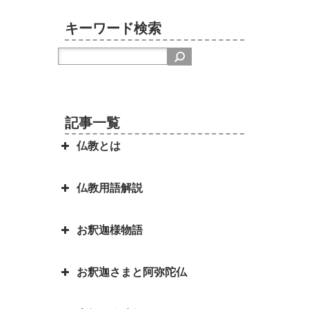
キーワード検索
記事一覧
仏教とは
仏教用語解説
日本を分割占領案から守ってくれ
たのは お釈迦さまでした ～セイ
お釈迦様物語
ロン（現スリランカ）代表の名演
弥勒菩薩とよく聞くけれど、弥勒
説～
菩薩とは？｜「弥勒お先ご免」と
お釈迦さまと阿弥陀仏
は？
お釈迦様物語 長者の心を変えた
因果の道理（因果応報）の本当の
孤児・サーヤの布施の心がけ
意味｜因果応報とカルマとの関係
四苦八苦の語源は仏教｜仏教の目