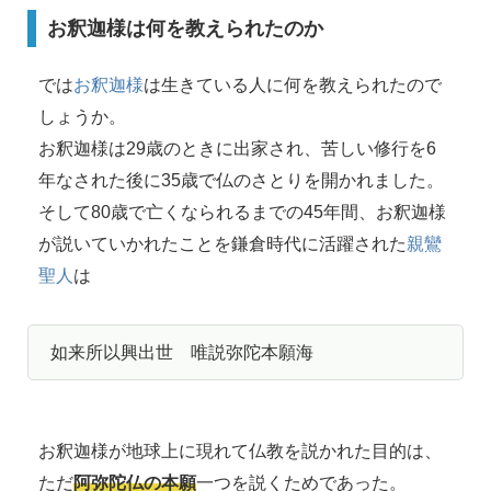
お釈迦様は何を教えられたのか
では
お釈迦様
は生きている人に何を教えられたので
しょうか。
お釈迦様は29歳のときに出家され、苦しい修行を6
年なされた後に35歳で仏のさとりを開かれました。
そして80歳で亡くなられるまでの45年間、お釈迦様
が説いていかれたことを鎌倉時代に活躍された
親鸞
聖人
は
如来所以興出世 唯説弥陀本願海
お釈迦様が地球上に現れて仏教を説かれた目的は、
ただ
阿弥陀仏の本願
一つを説くためであった。