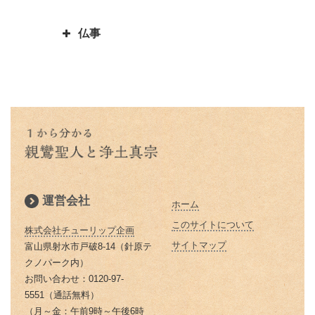
お釈迦様物語 まず毒矢を抜け優
んや悪人をや」の意味
蓮如上人と一休和尚のとんち比べ
｜「他人まかせ」は正しい意味か
親鸞聖人４２歳・５９歳の時にあ
先順位の大切さ
三蔵法師は人の名前ではない？
｜ありのままに見るとは｜本当の
仏事
恩徳讃の意味
った果てしなき悩み
浄土真宗で特に大事にされる３つ
三蔵法師とは実はたくさんいるん
お釈迦様物語 上達よりも大切な
私とは
のお経をご存知ですか？
です
本願寺に東と西があるのはどうし
親鸞聖人と山伏・弁円の仏縁４
こと 「継続は力なり」
蓮如上人とは？｜蓮如上人と親鸞
仏説阿弥陀経とは 阿弥陀経を解
てですか？徳川家康にうまく利用
山も山 道も昔に 変わらねど
「精進する」と「精進料理」 浄
お釈迦様物語 仏弟子アナリツの
聖人の関係
説します
された
土真宗だけが精進料理がないのは
親鸞聖人と山伏・弁円の仏縁３
誓い 失敗した時の大事な心がけ
倶会一処とは 一蓮托生の意味
どうしてか？
親鸞聖人の主著、国宝『教行信
親鸞聖人と山伏・弁円の仏縁２
お釈迦様物語 私にとって本当に
証』
蓮如上人の「白骨の章」
本当の往生とは 仏教で教えられ
大切なものは何か気づかせる三人
親鸞聖人と山伏・弁円の仏縁１
る往生
の妻の話
浄土真宗では位牌はどうすればい
運営会社
ホーム
親鸞聖人の主著『教行信証』 ５
いの？
除夜の鐘はなぜ１０８回つくので
お釈迦様物語 ９９人殺した殺人
２歳頃完成される
このサイトについて
しょうか？
株式会社チューリップ企画
鬼オークツマラへの巧みなお釈迦
浄土真宗の葬式・法事とは
サイトマップ
富山県射水市戸破8-14（針原テ
様のお導き
親鸞聖人の田植え歌
お釈迦さまの説かれた「お経」
クノパーク内）
なぜ線香をお供えするのですか？
「経典」「仏典」とは
お問い合わせ：0120-97-
お釈迦様物語 お釈迦様はどんな
親鸞聖人関東布教・日野左衛門の
5551（通話無料）
浄土真宗の墓参りの意義
女性を美しいと仰るか
済度（４）
「ありがとう」の語源は仏教にあ
（月～金：午前9時～午後6時