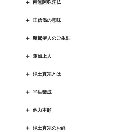
南無阿弥陀仏
は？
阿弥陀如来とお釈迦さまは同じ仏
的は「抜苦与楽（ばっくよら
お釈迦様物語 仏教に飲酒を禁じ
さま？一番有名な仏さまは？
く）」です。
る不飲酒戒（ふおんじゅかい）が
正信偈の意味
「南無阿弥陀仏」と念仏を称える
できた訳
お釈迦さまとはどんな方？｜いろ
平家物語の冒頭で有名な諸行無常
ことは、どんな意味があるのです
いろなエピソードも紹介していま
とは｜一休和尚の幼い頃のとんち
お釈迦様物語 我は心田を耕す労
親鸞聖人のご生涯
か？
『正信偈（しょうしんげ）』には
す
話
働者なり 働くとは「はたをらく
何が書かれていますか？
にする」
如来と菩薩はどちらが偉いの？如
蓮如上人
親鸞聖人最期のお言葉「御臨末の
来と仏はどう違うの？
お釈迦様物語 お釈迦様と自殺志
御書」
願の娘
浄土真宗とは
カレンダーの「仏滅」は仏教と関
蓮如上人物語 真宗再興の決意
親鸞聖人・弟子一人も持たずの御
係があるのでしょうか。
お釈迦様物語 あわれむ心のない
心
蓮如上人と白骨の章 書かれた経
平生業成
ものは恵まれない
言語道断とは語源は仏教｜仏教を
親鸞聖人の教えを聞くと長生きが
緯
親鸞聖人「私が死んだら、賀茂川
伝える苦労を表した言葉が言語道
できる？親鸞聖人の長生きの秘訣
お釈迦様物語 余命○ヵ月と宣告
へ捨てて魚に与えよ」の真意
蓮如上人物語｜戦国武将朝倉孝景
他力本願
断でした
された時、本当になすべきことは
人生の目的を明らかにされた親鸞
報恩講とはどんなこと？
は「日の善悪」を廃止して名を残
親鸞聖人還暦過ぎ 関東の人々と
何かを考える
聖人 「平生業成」とは
一期一会は大事な心がけ これ一
す
「善人なおもって往生を遂ぐ いわ
の別れ
浄土真宗のお経
つで人生観が明るく変わります
「他力本願」の誤解と本当の意味