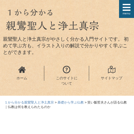
menu
親鸞聖人と浄土真宗がやさしく分かる入門サイトです。 初
めて学ぶ方も、イラスト入りの解説で分かりやすく学ぶこ
とができます。
ホーム
このサイトに
サイトマップ
ついて
１から分かる親鸞聖人と浄土真宗
>
基礎から学ぶ仏教
>
笑い飯哲夫さんが語る仏教
｜仏教は何を教えられたものか