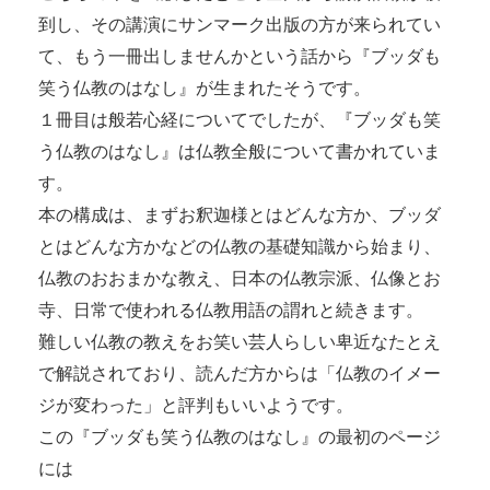
到し、その講演にサンマーク出版の方が来られてい
て、もう一冊出しませんかという話から『ブッダも
笑う仏教のはなし』が生まれたそうです。
１冊目は般若心経についてでしたが、『ブッダも笑
う仏教のはなし』は仏教全般について書かれていま
す。
本の構成は、まずお釈迦様とはどんな方か、ブッダ
とはどんな方かなどの仏教の基礎知識から始まり、
仏教のおおまかな教え、日本の仏教宗派、仏像とお
寺、日常で使われる仏教用語の謂れと続きます。
難しい仏教の教えをお笑い芸人らしい卑近なたとえ
で解説されており、読んだ方からは「仏教のイメー
ジが変わった」と評判もいいようです。
この『ブッダも笑う仏教のはなし』の最初のページ
には