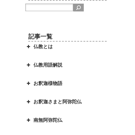
記事一覧
仏教とは
仏教用語解説
日本を分割占領案から守ってくれ
たのは お釈迦さまでした ～セイ
お釈迦様物語
ロン（現スリランカ）代表の名演
弥勒菩薩とよく聞くけれど、弥勒
説～
菩薩とは？｜「弥勒お先ご免」と
お釈迦さまと阿弥陀仏
は？
お釈迦様物語 長者の心を変えた
因果の道理（因果応報）の本当の
孤児・サーヤの布施の心がけ
意味｜因果応報とカルマとの関係
四苦八苦の語源は仏教｜仏教の目
南無阿弥陀仏
は？
阿弥陀如来とお釈迦さまは同じ仏
的は「抜苦与楽（ばっくよら
お釈迦様物語 仏教に飲酒を禁じ
さま？一番有名な仏さまは？
く）」です。
る不飲酒戒（ふおんじゅかい）が