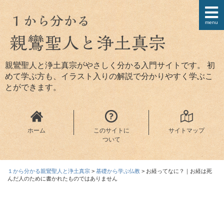
menu
親鸞聖人と浄土真宗がやさしく分かる入門サイトです。 初
めて学ぶ方も、イラスト入りの解説で分かりやすく学ぶこ
とができます。
ホーム
このサイトに
サイトマップ
ついて
１から分かる親鸞聖人と浄土真宗
>
基礎から学ぶ仏教
>
お経ってなに？｜お経は死
んだ人のために書かれたものではありません