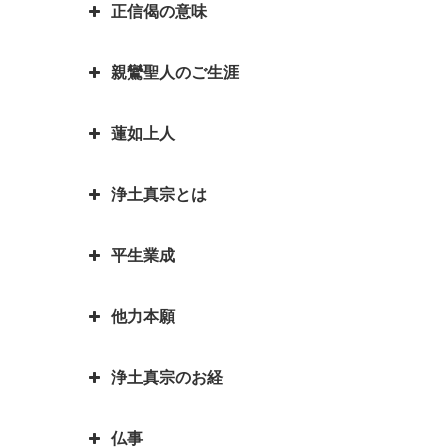
正信偈の意味
「南無阿弥陀仏」と念仏を称える
できた訳
お釈迦さまとはどんな方？｜いろ
平家物語の冒頭で有名な諸行無常
ことは、どんな意味があるのです
いろなエピソードも紹介していま
とは｜一休和尚の幼い頃のとんち
お釈迦様物語 我は心田を耕す労
親鸞聖人のご生涯
か？
『正信偈（しょうしんげ）』には
す
話
働者なり 働くとは「はたをらく
何が書かれていますか？
にする」
如来と菩薩はどちらが偉いの？如
蓮如上人
親鸞聖人最期のお言葉「御臨末の
来と仏はどう違うの？
お釈迦様物語 お釈迦様と自殺志
御書」
願の娘
浄土真宗とは
カレンダーの「仏滅」は仏教と関
蓮如上人物語 真宗再興の決意
親鸞聖人・弟子一人も持たずの御
係があるのでしょうか。
お釈迦様物語 あわれむ心のない
心
蓮如上人と白骨の章 書かれた経
平生業成
ものは恵まれない
言語道断とは語源は仏教｜仏教を
親鸞聖人の教えを聞くと長生きが
緯
親鸞聖人「私が死んだら、賀茂川
伝える苦労を表した言葉が言語道
できる？親鸞聖人の長生きの秘訣
お釈迦様物語 余命○ヵ月と宣告
へ捨てて魚に与えよ」の真意
蓮如上人物語｜戦国武将朝倉孝景
他力本願
断でした
された時、本当になすべきことは
人生の目的を明らかにされた親鸞
報恩講とはどんなこと？
は「日の善悪」を廃止して名を残
親鸞聖人還暦過ぎ 関東の人々と
何かを考える
聖人 「平生業成」とは
一期一会は大事な心がけ これ一
す
「善人なおもって往生を遂ぐ いわ
の別れ
浄土真宗のお経
つで人生観が明るく変わります
「他力本願」の誤解と本当の意味
お釈迦様物語 まず毒矢を抜け優
んや悪人をや」の意味
蓮如上人と一休和尚のとんち比べ
｜「他人まかせ」は正しい意味か
親鸞聖人４２歳・５９歳の時にあ
先順位の大切さ
三蔵法師は人の名前ではない？
｜ありのままに見るとは｜本当の
仏事
恩徳讃の意味
った果てしなき悩み