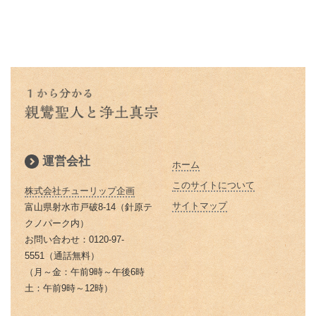
浄土真宗で特に大事にされる３つ
三蔵法師とは実はたくさんいるん
お釈迦様物語 上達よりも大切な
私とは
のお経をご存知ですか？
です
本願寺に東と西があるのはどうし
親鸞聖人と山伏・弁円の仏縁４
こと 「継続は力なり」
蓮如上人とは？｜蓮如上人と親鸞
仏説阿弥陀経とは 阿弥陀経を解
てですか？徳川家康にうまく利用
山も山 道も昔に 変わらねど
「精進する」と「精進料理」 浄
お釈迦様物語 仏弟子アナリツの
聖人の関係
説します
された
土真宗だけが精進料理がないのは
親鸞聖人と山伏・弁円の仏縁３
誓い 失敗した時の大事な心がけ
倶会一処とは 一蓮托生の意味
どうしてか？
親鸞聖人の主著、国宝『教行信
親鸞聖人と山伏・弁円の仏縁２
お釈迦様物語 私にとって本当に
証』
蓮如上人の「白骨の章」
本当の往生とは 仏教で教えられ
大切なものは何か気づかせる三人
親鸞聖人と山伏・弁円の仏縁１
る往生
の妻の話
浄土真宗では位牌はどうすればい
運営会社
ホーム
親鸞聖人の主著『教行信証』 ５
いの？
除夜の鐘はなぜ１０８回つくので
お釈迦様物語 ９９人殺した殺人
２歳頃完成される
このサイトについて
しょうか？
株式会社チューリップ企画
鬼オークツマラへの巧みなお釈迦
浄土真宗の葬式・法事とは
サイトマップ
富山県射水市戸破8-14（針原テ
様のお導き
親鸞聖人の田植え歌
お釈迦さまの説かれた「お経」
クノパーク内）
なぜ線香をお供えするのですか？
「経典」「仏典」とは
お問い合わせ：0120-97-
お釈迦様物語 お釈迦様はどんな
親鸞聖人関東布教・日野左衛門の
5551（通話無料）
浄土真宗の墓参りの意義
女性を美しいと仰るか
済度（４）
「ありがとう」の語源は仏教にあ
（月～金：午前9時～午後6時
る？｜「ありがとう」は仏教の
灯明（とうみょう）・仏花（ぶっ
土：午前9時～12時）
お釈迦様物語 愚かな男はだれ
親鸞聖人関東布教・日野左衛門の
「有り難し」から
か）の意味
か お金・時間の天引きの勧め
済度（３）