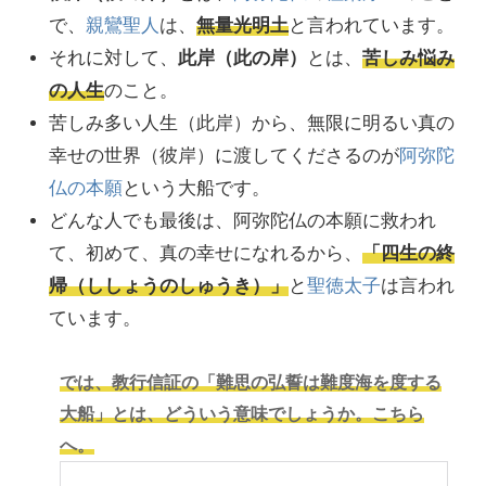
で、
親鸞聖人
は、
無量光明土
と言われています。
それに対して、
此岸（此の岸）
とは、
苦しみ悩み
の人生
のこと。
苦しみ多い人生（此岸）から、無限に明るい真の
幸せの世界（彼岸）に渡してくださるのが
阿弥陀
仏の本願
という大船です。
どんな人でも最後は、阿弥陀仏の本願に救われ
て、初めて、真の幸せになれるから、
「四生の終
帰（ししょうのしゅうき）」
と
聖徳太子
は言われ
ています。
では、教行信証の「難思の弘誓は難度海を度する
大船」とは、どういう意味でしょうか。こちら
へ。