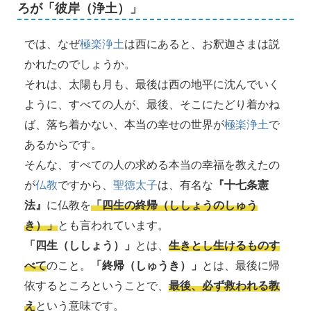
ろが「彼岸（浄土）」
では、なぜ
極楽浄土
は西にあると、お釈迦さまは説
かれたのでしょうか。
それは、太陽も月も、最後は西の地平に沈んでいく
ように、すべての人が、最後、そこにたどり着かね
ば、落ち着かない、本当の幸せの世界が
極楽浄土
で
あるからです。
そんな、すべての人の求める本当の幸福を教えたの
が
仏教
ですから、
聖徳太子
は、有名な
『十七条憲
法』
に仏教を
「四生の終帰（ししょうのしゅう
き）」
とも言われています。
「四生（ししょう）」
とは、
生きとし生けるものす
べて
のこと。
「終帰（しゅうき）」
とは、最後に帰
依するところということで、
最後、必ず救われる教
え
という意味です。