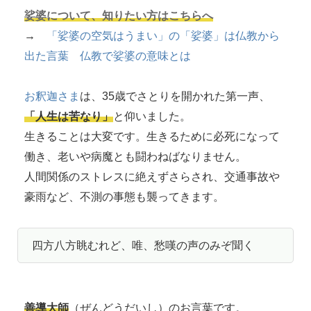
娑婆について、知りたい方はこちらへ
→
「娑婆の空気はうまい」の「娑婆」は仏教から
出た言葉 仏教で娑婆の意味とは
お釈迦さま
は、35歳でさとりを開かれた第一声、
「人生は苦なり」
と仰いました。
生きることは大変です。生きるために必死になって
働き、老いや病魔とも闘わねばなりません。
人間関係のストレスに絶えずさらされ、交通事故や
豪雨など、不測の事態も襲ってきます。
四方八方眺むれど、唯、愁嘆の声のみぞ聞く
善導大師
（ぜんどうだいし）のお言葉です。