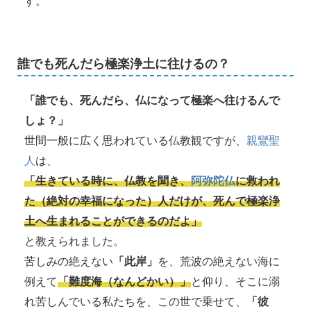
す。
誰でも死んだら極楽浄土に往けるの？
「誰でも、死んだら、仏になって極楽へ往けるんで
しょ？」
世間一般に広く思われている仏教観ですが、
親鸞聖
人
は、
「生きている時に、仏教を聞き、
阿弥陀仏
に救われ
た（絶対の幸福になった）人だけが、死んで極楽浄
土へ生まれることができるのだよ」
と教えられました。
苦しみの絶えない
「此岸」
を、荒波の絶えない海に
例えて
「難度海（なんどかい）」
と仰り、そこに溺
れ苦しんでいる私たちを、この世で乗せて、
「彼