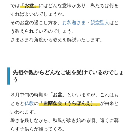
では
「お盆」
にはどんな意味があり、私たちは何を
すればよいのでしょうか。
そのお盆の過ごし方を、
お釈迦さま
・
親鸞聖人
はど
う教えられているのでしょう。
さまざまな角度から教えを解説いたします。
先祖や親からどんなご恩を受けているのでしょ
う
８月中旬の時期を
「お盆」
といいますが、これはも
ともと
仏教
の
「盂蘭盆会（うらぼんえ）」
が由来と
いわれます。
暑さを残しながら、秋風が吹き始める頃、遠くに暮
らす子供らが帰ってくる。