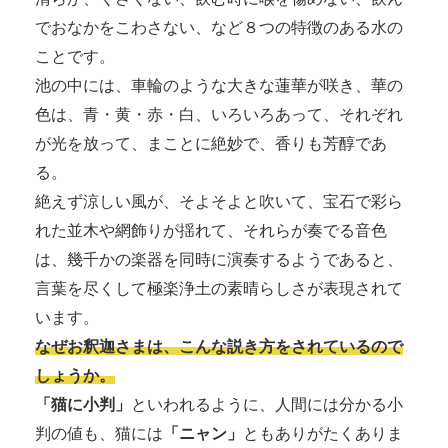
でおなかをこわさない、など８つの特徴のある水の
ことです。
池の中には、車輪のような大きな蓮華が咲き、華の
色は、青・黄・赤・白、いろいろあって、それぞれ
が光を放って、まことに絶妙で、香りも芳醇であ
る。
絶えず涼しい風が、そよそよと吹いて、宝石で彩ら
れた並木や網飾りが揺れて、それらが奏でる音色
は、幾千かの楽器を同時に演奏するようであると、
言葉を尽くして極楽浄土の素晴らしさが表現されて
います。
なぜお釈迦さまは、こんな説き方をされているので
しょうか。
「猫に小判」
といわれるように、人間には分かる小
判の値も、猫には
「ニャン」
ともありがたくありま