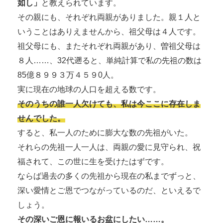
如し」
と教えられています。
その親にも、それぞれ両親がありました。親１人と
いうことはありえませんから、祖父母は４人です。
祖父母にも、またそれぞれ両親があり、曽祖父母は
８人……、32代遡ると、単純計算で私の先祖の数は
85億８９９３万４５９0人。
実に現在の地球の人口を超える数です。
そのうちの誰一人欠けても、私は今ここに存在しま
せんでした。
すると、私一人のために膨大な数の先祖がいた。
それらの先祖一人一人は、両親の愛に見守られ、祝
福されて、この世に生を受けたはずです。
ならば過去の多くの先祖から現在の私までずっと、
深い愛情とご恩でつながっているのだ、といえるで
しょう。
その深いご恩に報いるお盆にしたい……。