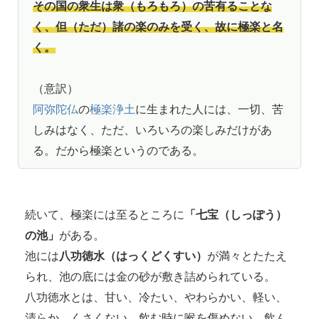
その国の衆生は衆（もろもろ）の苦有ることな
く、但（ただ）諸の楽のみを受く、故に極楽と名
く。
（意訳）
阿弥陀仏
の
極楽浄土
に生まれた人には、一切、苦
しみはなく、ただ、いろいろの楽しみだけがあ
る。だから極楽というのである。
続いて、極楽には至るところに
「七宝（しっぽう）
の池」
がある。
池には
八功徳水（はっくどくすい）
が満々とたたえ
られ、池の底には金の砂が敷き詰められている。
八功徳水とは、甘い、冷たい、やわらかい、軽い、
清らか、くさくない、飲む時に喉を傷めない、飲ん