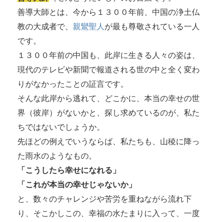
善導大師とは、今から１３００年前、中国の浄土仏
教の大成者で、
親鸞聖人
が最も尊敬されている一人
です。
１３００年前の中国も、此岸に生きる人々の姿は、
現代のテレビや新聞で報道される世の中と全く変わ
りがなかったことの証言です。
そんな此岸から逃れて、どこかに、本当の幸せの世
界（彼岸）がないかと、探し求めているのが、私た
ちではないでしょうか。
先ほどの例えでいうならば、私たちも、山稜に降っ
た雨水のようなもの。
「こうしたら幸せになれる」
「これが本当の幸せじゃないか」
と、数々のチャレンジや苦労を重ねながら流れ下
り、そこかしこの、幸福の水たまりに入って、一度