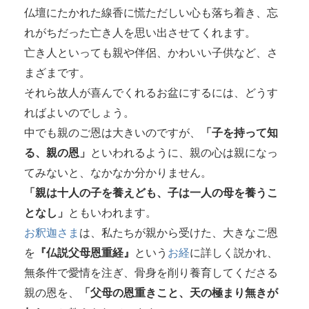
仏壇にたかれた線香に慌ただしい心も落ち着き、忘
れがちだった亡き人を思い出させてくれます。
亡き人といっても親や伴侶、かわいい子供など、さ
まざまです。
それら故人が喜んでくれるお盆にするには、どうす
ればよいのでしょう。
中でも親のご恩は大きいのですが、
「子を持って知
る、親の恩」
といわれるように、親の心は親になっ
てみないと、なかなか分かりません。
「親は十人の子を養えども、子は一人の母を養うこ
となし」
ともいわれます。
お釈迦さま
は、私たちが親から受けた、大きなご恩
を
『仏説父母恩重経』
という
お経
に詳しく説かれ、
無条件で愛情を注ぎ、骨身を削り養育してくださる
親の恩を、
「父母の恩重きこと、天の極まり無きが