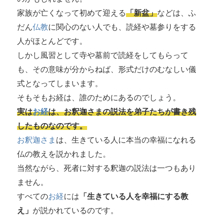
家族が亡くなって初めて迎える
「新盆」
などは、ふ
だん
仏教
に関心のない人でも、読経や墓参りをする
人がほとんどです。
しかし風習として寺や墓前で読経をしてもらって
も、その意味が分からねば、形式だけのむなしい儀
式となってしまいます。
そもそもお経は、誰のためにあるのでしょう。
実は
お経
は、お釈迦さまの説法を弟子たちが書き残
したものなのです。
お釈迦さま
は、生きている人に本当の幸福になれる
仏の教えを説かれました。
当然ながら、死者に対する釈迦の説法は一つもあり
ません。
すべての
お経
には
「生きている人を幸福にする教
え」
が説かれているのです。