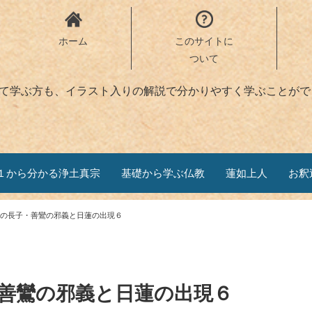
ホーム
このサイトに
ついて
めて学ぶ方も、イラスト入りの解説で分かりやすく学ぶことがで
１から分かる浄土真宗
基礎から学ぶ仏教
蓮如上人
お釈
の長子・善鸞の邪義と日蓮の出現６
善鸞の邪義と日蓮の出現６