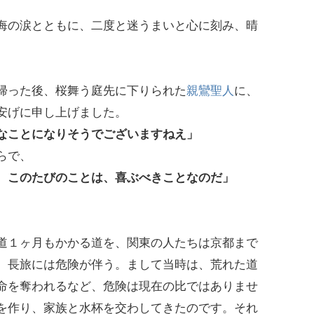
悔の涙とともに、二度と迷うまいと心に刻み、晴
帰った後、桜舞う庭先に下りられた
親鸞聖人
に、
安げに申し上げました。
なことになりそうでございますねえ」
らで、
、このたびのことは、喜ぶべきことなのだ」
道１ヶ月もかかる道を、関東の人たちは京都まで
、長旅には危険が伴う。まして当時は、荒れた道
命を奪われるなど、危険は現在の比ではありませ
を作り、家族と水杯を交わしてきたのです。それ