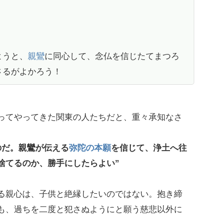
ようと、
親鸞
に同心して、念仏を信じたてまつろ
さるがよかろう！
ってやってきた関東の人たちだと、重々承知なさ
のだ。親鸞が伝える
弥陀の本願
を信じて、浄土へ往
捨てるのか、勝手にしたらよい”
る親心は、子供と絶縁したいのではない。抱き締
も、過ちを二度と犯さぬようにと願う慈悲以外に