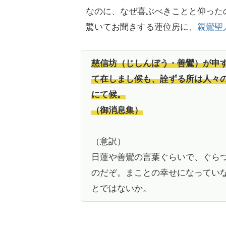
なのに、なぜ喜ぶべきことと仰った
驚いてお聞きする蓮位房に、
親鸞聖
慈信坊（じしんぼう・善鸞）が申
て在しまし候も、詮ずる所は人々
にて候。
（御消息集）
（意訳）
日蓮や善鸞の言葉ぐらいで、ぐら
のだぞ。まことの幸せになってい
とではないか。