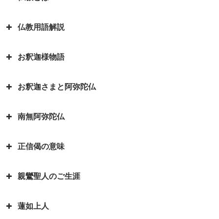
仏教用語解説
日本を分割占領案から守ってくれ
たのは お釈迦さまでした ～セイ
お釈迦様物語
ロン（現スリランカ）代表の名演
弥勒菩薩とよく聞くけれど、弥勒
説～
菩薩とは？｜「弥勒お先ご免」と
お釈迦さまと阿弥陀仏
は？
お釈迦様物語 長者の心を変えた
因果の道理（因果応報）の本当の
孤児・サーヤの布施の心がけ
意味｜因果応報とカルマとの関係
四苦八苦の語源は仏教｜仏教の目
南無阿弥陀仏
は？
阿弥陀如来とお釈迦さまは同じ仏
的は「抜苦与楽（ばっくよら
お釈迦様物語 仏教に飲酒を禁じ
さま？一番有名な仏さまは？
く）」です。
る不飲酒戒（ふおんじゅかい）が
正信偈の意味
「南無阿弥陀仏」と念仏を称える
できた訳
お釈迦さまとはどんな方？｜いろ
平家物語の冒頭で有名な諸行無常
ことは、どんな意味があるのです
いろなエピソードも紹介していま
とは｜一休和尚の幼い頃のとんち
お釈迦様物語 我は心田を耕す労
親鸞聖人のご生涯
か？
『正信偈（しょうしんげ）』には
す
話
働者なり 働くとは「はたをらく
何が書かれていますか？
にする」
如来と菩薩はどちらが偉いの？如
蓮如上人
親鸞聖人最期のお言葉「御臨末の
来と仏はどう違うの？