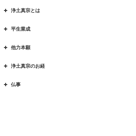
お釈迦様物語 お釈迦様と自殺志
御書」
願の娘
浄土真宗とは
カレンダーの「仏滅」は仏教と関
蓮如上人物語 真宗再興の決意
親鸞聖人・弟子一人も持たずの御
係があるのでしょうか。
お釈迦様物語 あわれむ心のない
心
蓮如上人と白骨の章 書かれた経
平生業成
ものは恵まれない
言語道断とは語源は仏教｜仏教を
親鸞聖人の教えを聞くと長生きが
緯
親鸞聖人「私が死んだら、賀茂川
伝える苦労を表した言葉が言語道
できる？親鸞聖人の長生きの秘訣
お釈迦様物語 余命○ヵ月と宣告
へ捨てて魚に与えよ」の真意
蓮如上人物語｜戦国武将朝倉孝景
他力本願
断でした
された時、本当になすべきことは
人生の目的を明らかにされた親鸞
報恩講とはどんなこと？
は「日の善悪」を廃止して名を残
親鸞聖人還暦過ぎ 関東の人々と
何かを考える
聖人 「平生業成」とは
一期一会は大事な心がけ これ一
す
「善人なおもって往生を遂ぐ いわ
の別れ
浄土真宗のお経
つで人生観が明るく変わります
「他力本願」の誤解と本当の意味
お釈迦様物語 まず毒矢を抜け優
んや悪人をや」の意味
蓮如上人と一休和尚のとんち比べ
｜「他人まかせ」は正しい意味か
親鸞聖人４２歳・５９歳の時にあ
先順位の大切さ
三蔵法師は人の名前ではない？
｜ありのままに見るとは｜本当の
仏事
恩徳讃の意味
った果てしなき悩み
浄土真宗で特に大事にされる３つ
三蔵法師とは実はたくさんいるん
お釈迦様物語 上達よりも大切な
私とは
のお経をご存知ですか？
です
本願寺に東と西があるのはどうし
親鸞聖人と山伏・弁円の仏縁４
こと 「継続は力なり」
蓮如上人とは？｜蓮如上人と親鸞
仏説阿弥陀経とは 阿弥陀経を解
てですか？徳川家康にうまく利用
山も山 道も昔に 変わらねど
「精進する」と「精進料理」 浄
お釈迦様物語 仏弟子アナリツの
聖人の関係
説します
された
土真宗だけが精進料理がないのは
親鸞聖人と山伏・弁円の仏縁３
誓い 失敗した時の大事な心がけ
倶会一処とは 一蓮托生の意味
どうしてか？
親鸞聖人の主著、国宝『教行信
親鸞聖人と山伏・弁円の仏縁２
お釈迦様物語 私にとって本当に