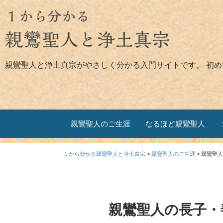
親鸞聖人と浄土真宗がやさしく分かる入門サイトです。 初
親鸞聖人のご生涯
なるほど親鸞聖人
１から分かる親鸞聖人と浄土真宗
>
親鸞聖人のご生涯
>
親鸞聖人
親鸞聖人の長子・