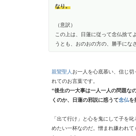
なり。
（意訳）
この上は、日蓮に従って念仏捨て
うとも、おのおの方の、勝手にな
親鸞聖人
お一人を心底慕い、信じ切
れてのお言葉です。
“後生の一大事は一人一人の問題な
くのか、日蓮の邪説に惑うて
念仏
を
「出て行け」と心を鬼にして子を叱
めたい一杯なのだ。憎まれ嫌われて