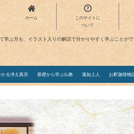
ホーム
このサイトに
ついて
めて学ぶ方も、イラスト入りの解説で分かりやすく学ぶことがで
分かる浄土真宗
基礎から学ぶ仏教
蓮如上人
お釈迦様物