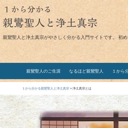
親鸞聖人と浄土真宗がやさしく分かる入門サイトです。 初
親鸞聖人のご生涯
なるほど親鸞聖人
１から
１から分かる親鸞聖人と浄土真宗
>
浄土真宗とは