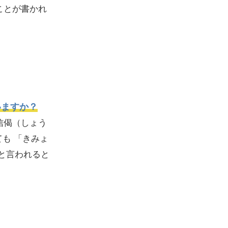
ことが書かれ
いますか？
信偈（しょう
も 「きみょ
と言われると