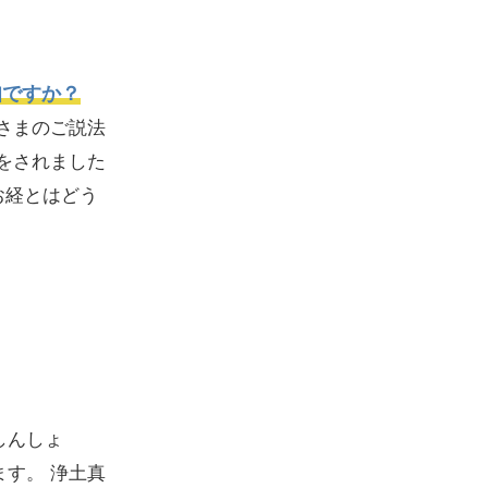
知ですか？
さまのご説法
をされました
お経とはどう
しんしょ
す。 浄土真