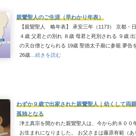
親鸞聖人のご生涯（早わかり年表）
【親鸞聖人 略年表】 承安三年（1173） 京都・
４歳 父君との別れ ８歳 母君と死別される ９歳 
の天台僧となられる 19歳 聖徳太子廟に参籠 夢告
26歳
…続きを読む
わずか９歳で出家された親鸞聖人｜幼くして両
孤独となる
浄土真宗を開かれた親鸞聖人は、今から約８００
お生まれになりました。 お父さまは藤原有範（あ