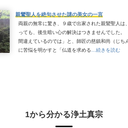
親鸞聖人を絶句させた謎の美女の一言
両親の無常に驚き、９歳で出家された親鸞聖人は
っても、後生暗い心の解決はつきませんでした。 
間違えているのでは」と、師匠の慈鎮和尚（じち
に苦悩を明かすと「仏道を求める
…続きを読む
1から分かる浄土真宗