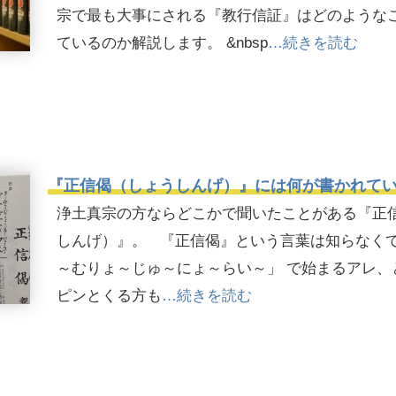
宗で最も大事にされる『教行信証』はどのような
ているのか解説します。 &nbsp
…続きを読む
『正信偈（しょうしんげ）』には何が書かれて
浄土真宗の方ならどこかで聞いたことがある『正
しんげ）』。 『正信偈』という言葉は知らなくて
～むりょ～じゅ～にょ～らい～」 で始まるアレ、
ピンとくる方も
…続きを読む