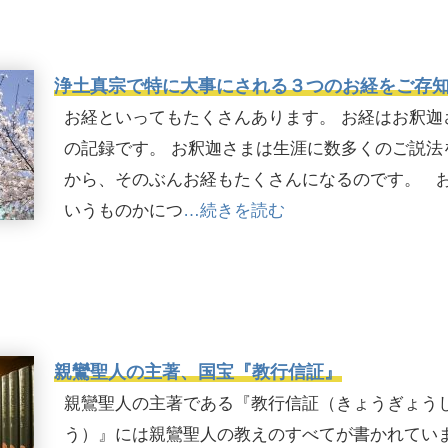
浄土真宗で特に大事にされる３つのお経をご存
お経といってもたくさんあります。 お経はお釈迦
の記録です。 お釈迦さまは生涯に数多くのご説法
から、そのぶんお経もたくさんになるのです。 
いうものかにつ
…続きを読む
親鸞聖人の主著、国宝『教行信証』
親鸞聖人の主著である『教行信証（きょうぎょう
う）』には親鸞聖人の教えのすべてが書かれていま