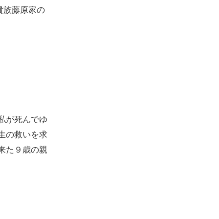
貴族藤原家の
私が死んでゆ
生の救いを求
来た９歳の親