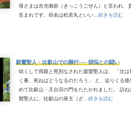
母さまは吉光御前（きっこうごぜん）と言われ、
生まれです。幼名は松若丸といい
…続きを読む
親鸞聖人・比叡山での難行── 煩悩との闘い
幼くして両親と死別なされた親鸞聖人は、 「次は
く番、死ねばどうなるのだろう」 と、迫りくる後
めて比叡山・天台宗の門をたたかれました。 訪ね
鸞聖人に、比叡山の座主（ざ
…続きを読む