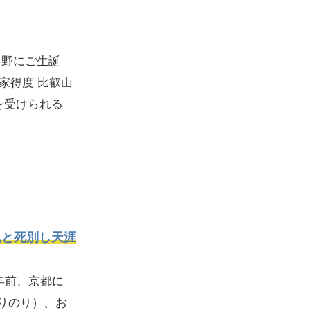
日野にご生誕
出家得度 比叡山
を受けられる
親と死別し天涯
年前、京都に
りのり）、お